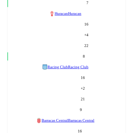
7
Huracan
Huracan
16
+
4
22
8
Racing Club
Racing Club
16
+
2
21
9
Barracas Central
Barracas Central
16