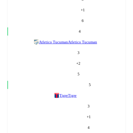
+
1
6
4
Atletico Tucuman
Atletico Tucuman
3
+
2
5
5
Tigre
Tigre
3
+
1
4