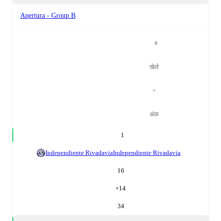
Apertura - Group B
#
खेले
=
अंक
1
Independiente Rivadavia
Independiente Rivadavia
16
+
14
34