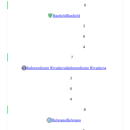
6
Banfield
Banfield
3
0
4
7
Independiente Rivadavia
Independiente Rivadavia
3
0
4
8
Belgrano
Belgrano