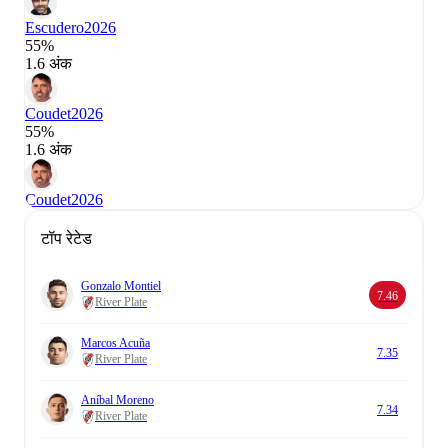
Escudero
2026
55%
1.6 अंक
Coudet
2026
55%
1.6 अंक
Coudet
2026
टॉप रेटेड
Gonzalo Montiel
7.46
River Plate
Marcos Acuña
7.35
River Plate
Aníbal Moreno
7.34
River Plate