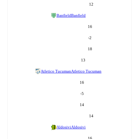
12
Banfield
Banfield
16
-2
18
13
Atletico Tucuman
Atletico Tucuman
16
-5
14
14
Aldosivi
Aldosivi
16