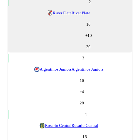
2
River Plate
River Plate
16
+
10
29
3
Argentinos Juniors
Argentinos Juniors
16
+
4
29
4
Rosario Central
Rosario Central
16