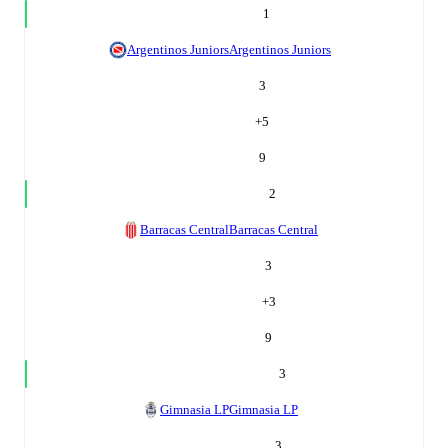
1
Argentinos Juniors
Argentinos Juniors
3
+
5
9
2
Barracas Central
Barracas Central
3
+
3
9
3
Gimnasia LP
Gimnasia LP
3