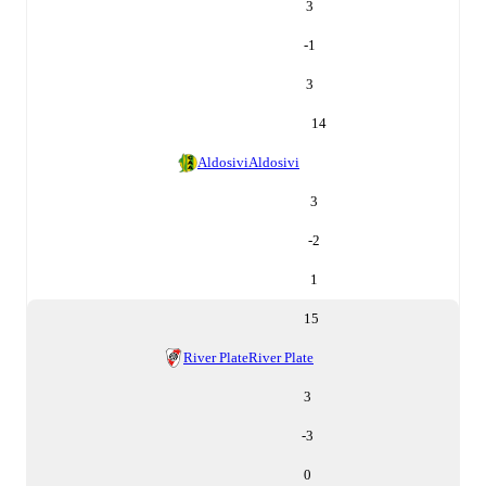
3
-1
3
14
Aldosivi
Aldosivi
3
-2
1
15
River Plate
River Plate
3
-3
0