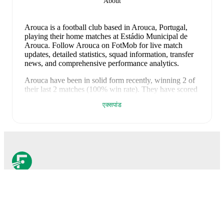
About
Arouca is a football club
based in Arouca, Portugal
,
playing their home matches at Estádio Municipal de
Arouca
.
Follow Arouca on FotMob for live match
updates, detailed statistics, squad information, transfer
news, and comprehensive performance analytics.
Arouca
have been in
solid form
recently, winning
2
of
their last
2
matches (
100
% win rate). They have scored
6
goals
and conceded
2
during this period.
Overall,
एक्सपांड
their attack has been firing on all cylinders.
In the
Liga
Portugal
, their recent results include
a
3
-
1
win against
Gil Vicente
, and
a
3
-
1
win against
Tondela
.
Recent results for
Arouca
:
11 मई 2026
:
Liga Portugal
-
3
-
1
win
at
Gil Vicente
16 मई 2026
:
Liga Portugal
-
3
-
1
win
vs
Tondela
Upcoming fixtures for
Arouca
:
FotMob आवश्यक फ़ुटबॉल ऐप है।
8 अगस्त 2026
:
Liga Portugal
-
at
Vitoria de
Guimaraes
16 अगस्त 2026
:
Liga Portugal
-
vs
Moreirense