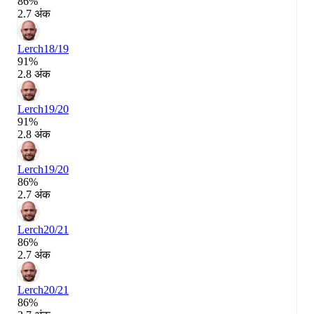
86%
2.7 अंक
Lerch
18/19
91%
2.8 अंक
Lerch
19/20
91%
2.8 अंक
Lerch
19/20
86%
2.7 अंक
Lerch
20/21
86%
2.7 अंक
Lerch
20/21
86%