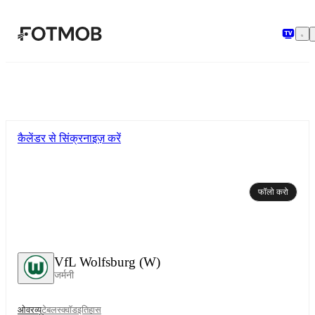
मुख्य सामग्री पर जाएँ
कैलेंडर से सिंक्रनाइज़ करें
फॉलो करो
VfL Wolfsburg (W)
जर्मनी
ओवरव्यू
टेबल
स्क्वॉड
इतिहास