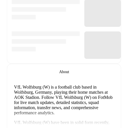
About
VfL Wolfsburg (W) is a football club
based in
Wolfsburg, Germany
, playing their home matches at
AOK Stadion
.
Follow VfL Wolfsburg (W) on FotMob
for live match updates, detailed statistics, squad
information, transfer news, and comprehensive
performance analytics.
VfL Wolfsburg (W)
have been in
solid form
recently,
winning
2
of their last
3
matches (
67
% win rate). They