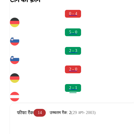
0 - 4
5 - 0
2 - 3
2 - 0
2 - 1
फीफा रैंक
14
उच्चतम रैंक
:
2
(
29 अग॰ 2003
)