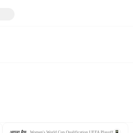
अगला मैच
Women's World Cup Qualification UEFA Playoff