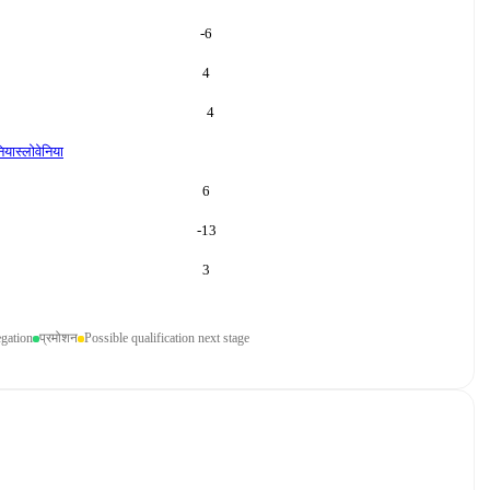
-6
4
4
निया
स्लोवेनिया
6
-13
3
egation
प्रमोशन
Possible qualification next stage