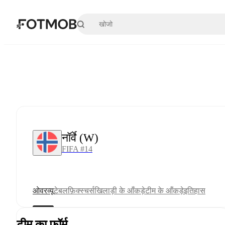
मुख्य सामग्री पर जाएँ
नॉर्वे (W)
FIFA #14
ओवरव्यू
टेबल
फ़िक्स्चर्स
खिलाड़ी के आँकड़े
टीम के आँकड़े
इतिहास
टीम का फ़ॉर्म