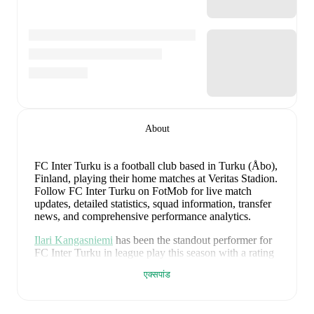
About
FC Inter Turku is a football club
based in Turku (Åbo),
Finland
, playing their home matches at Veritas Stadion
.
Follow FC Inter Turku on FotMob for live match
updates, detailed statistics, squad information, transfer
news, and comprehensive performance analytics.
Ilari Kangasniemi
has been the standout performer for
FC Inter Turku
in league play
this season with a rating
of
7.47
.
Jussi Niska
and
Eeli Kiiskilae
have also
एक्सपांड
impressed with ratings of
7.45
and
7.42
respectively.
Alie Conteh
leads
FC Inter Turku
's scoring
in league