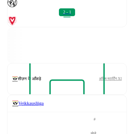
2 - 1
सीज़न के आँकड़े
अंतिम स्टार्टिंग XI
Veikkausliiga
#
खेले