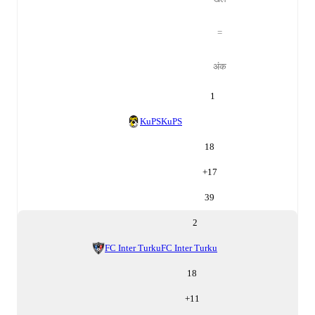
=
अंक
1
KuPS
KuPS
18
+
17
39
2
FC Inter Turku
FC Inter Turku
18
+
11