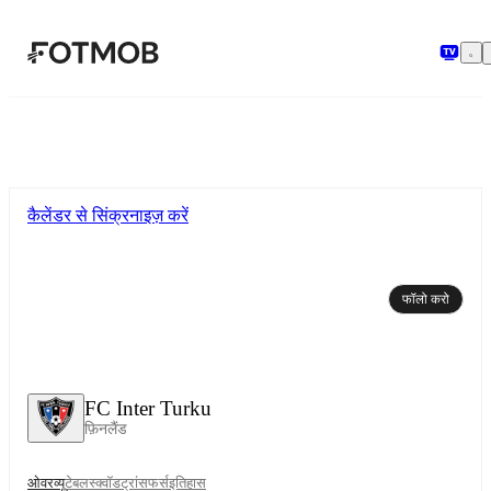
मुख्य सामग्री पर जाएँ
कैलेंडर से सिंक्रनाइज़ करें
फॉलो करो
FC Inter Turku
फ़िनलैंड
ओवरव्यू
टेबल
स्क्वॉड
ट्रांसफर्स
इतिहास