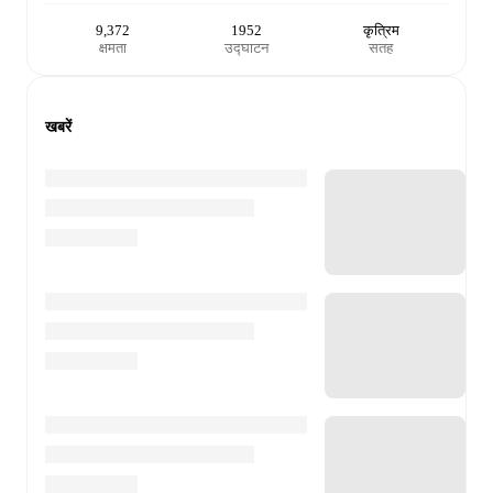
9,372
1952
कृत्रिम
क्षमता
उद्घाटन
सतह
खबरें