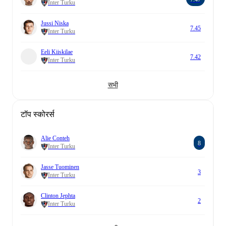
Inter Turku
Jussi Niska
7.45
Inter Turku
Eeli Kiiskilae
7.42
Inter Turku
सभी
टॉप स्कोरर्स
Alie Conteh
8
Inter Turku
Jasse Tuominen
3
Inter Turku
Clinton Jephta
2
Inter Turku