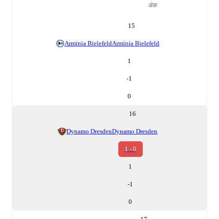
अंक
15
Arminia Bielefeld
Arminia Bielefeld
1
-1
0
16
Dynamo Dresden
Dynamo Dresden
1 - 0
1
-1
0