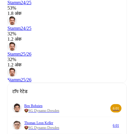
Stamm
24/25
53%
1.8 अंक
Stamm
24/25
32%
1.2 अंक
Stamm
25/26
32%
1.2 अंक
Stamm
25/26
टॉप रेटेड
Ben Bobzien
6.01
SG Dynamo Dresden
Thomas Leon Keller
6.01
SG Dynamo Dresden