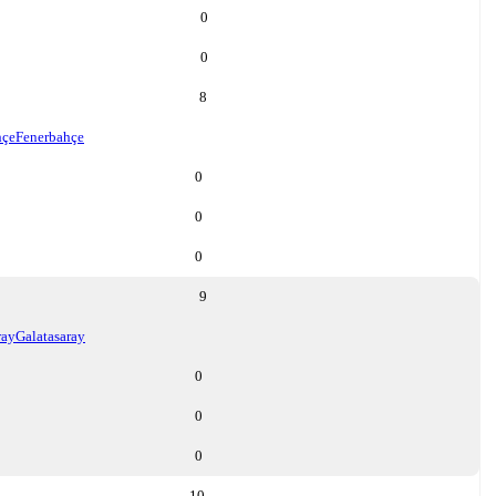
0
0
8
hçe
Fenerbahçe
0
0
0
9
ray
Galatasaray
0
0
0
10