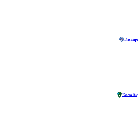
Kasımp
Kocaelis