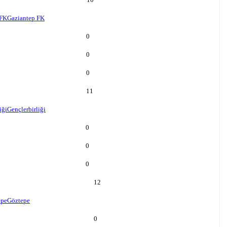
 FK
Gaziantep FK
0
0
0
11
iği
Gençlerbirliği
0
0
0
12
epe
Göztepe
0