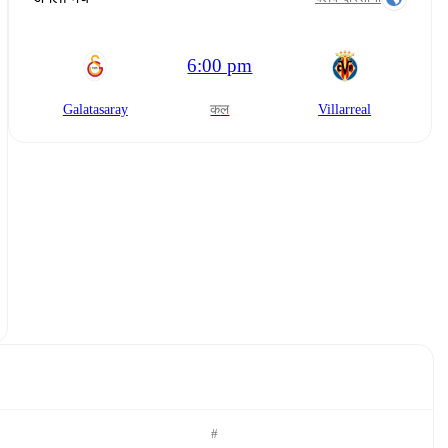
6:00 pm
Galatasaray
कल
Villarreal
#