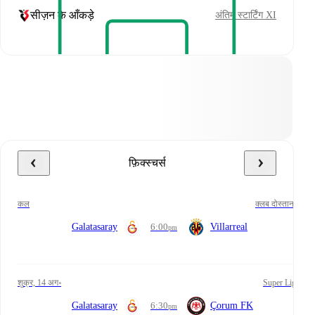
सीज़न के आँकड़े
अंतिम स्टार्टिंग XI
फ़िक्स्चर्स
कल
क्लब दोस्ताना
Galatasaray
6:00
Villarreal
pm
शुक्र, 14 अग॰
Super Lig
Galatasaray
6:30
Çorum FK
pm