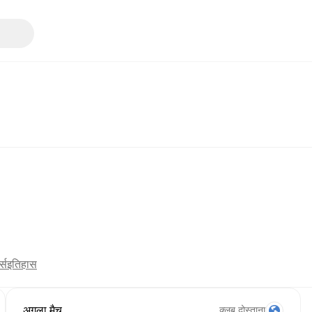
्स
इतिहास
अगला मैच
क्लब दोस्ताना