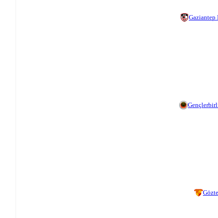
Gaziantep
Gençlerbirl
Gözt