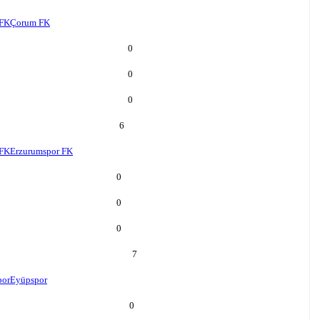
FK
Çorum FK
0
0
0
6
 FK
Erzurumspor FK
0
0
0
7
por
Eyüpspor
0