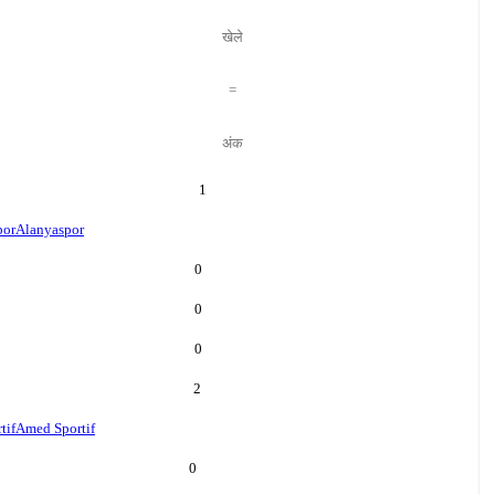
खेले
=
अंक
1
por
Alanyaspor
0
0
0
2
tif
Amed Sportif
0