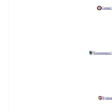
Çorum 
Erzurumspor
Eyüps