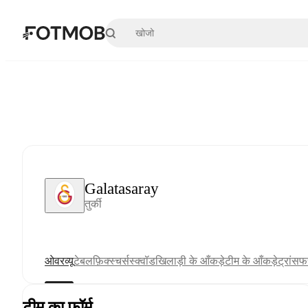
मुख्य सामग्री पर जाएँ
Galatasaray
तुर्की
ओवरव्यू
टेबल
फ़िक्स्चर्स
स्क्वॉड
खिलाड़ी के आँकड़े
टीम के आँकड़े
ट्रांसफर
टीम का फ़ॉर्म