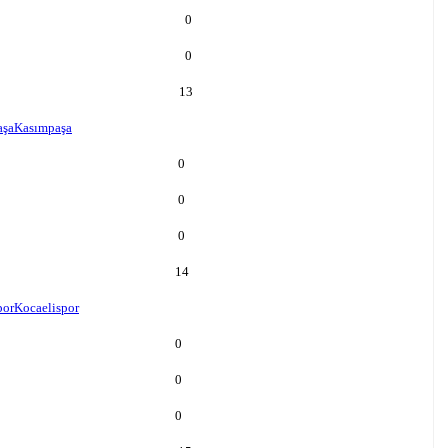
0
0
13
aşa
Kasımpaşa
0
0
0
14
por
Kocaelispor
0
0
0