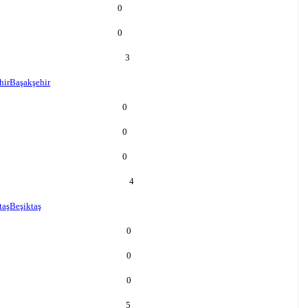
0
0
3
hir
Başakşehir
0
0
0
4
taş
Beşiktaş
0
0
0
5