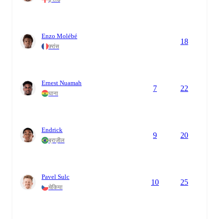
Enzo Molébé
18
फ़्रांस
Ernest Nuamah
7
22
घाना
Endrick
9
20
ब्राज़ील
Pavel Sulc
10
25
चेकिया