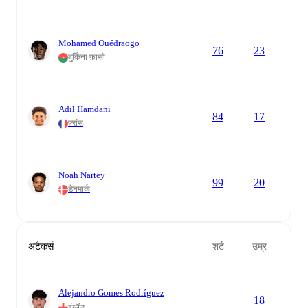
Mohamed Ouédraogo
76
23
बुर्किना फ़ासो
Adil Hamdani
84
17
फ़्रांस
Noah Nartey
99
20
डेनमार्क
अटैकर्स
शर्ट
उम्र
Alejandro Gomes Rodríguez
18
इंग्लैंड