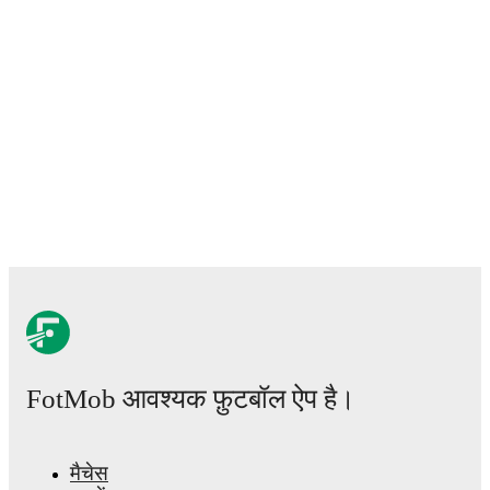
FotMob आवश्यक फ़ुटबॉल ऐप है।
मैचेस