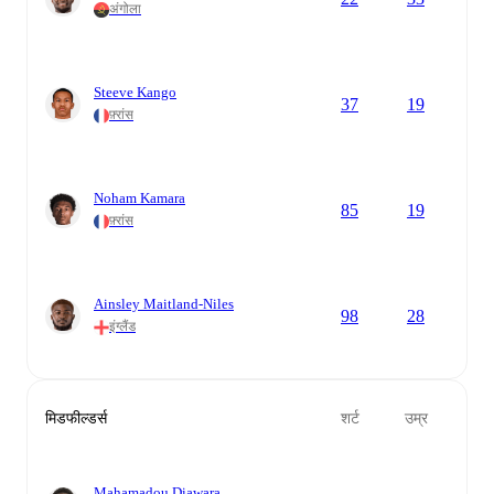
अंगोला
Steeve Kango
37
19
फ़्रांस
Noham Kamara
85
19
फ़्रांस
Ainsley Maitland-Niles
98
28
इंग्लैंड
मिडफील्डर्स
शर्ट
उम्र
Mahamadou Diawara