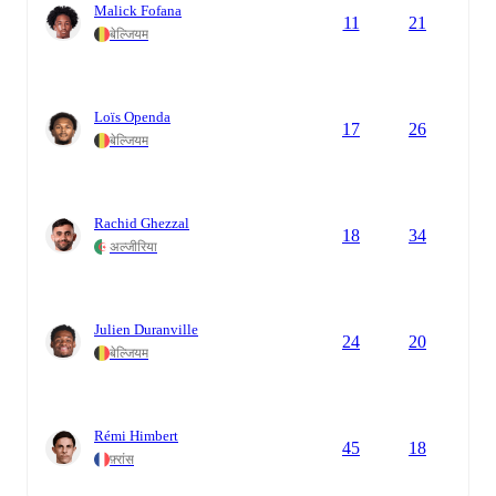
Malick Fofana
11
21
बेल्जियम
Loïs Openda
17
26
बेल्जियम
Rachid Ghezzal
18
34
अल्जीरिया
Julien Duranville
24
20
बेल्जियम
Rémi Himbert
45
18
फ़्रांस