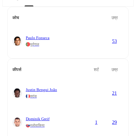
कोच
उम्र
Paulo Fonseca
53
पुर्तगाल
कीपर्स
शर्ट
उम्र
Justin Bengui João
21
फ़्रांस
Dominik Greif
1
29
स्लोवाकिया