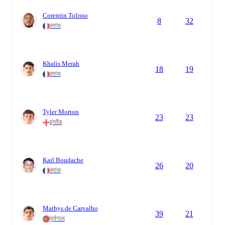
Corentin Tolisso
8
32
फ़्रांस
Khalis Merah
18
19
फ़्रांस
Tyler Morton
23
23
इंग्लैंड
Kail Boudache
26
20
फ़्रांस
Mathys de Carvalho
39
21
पुर्तगाल