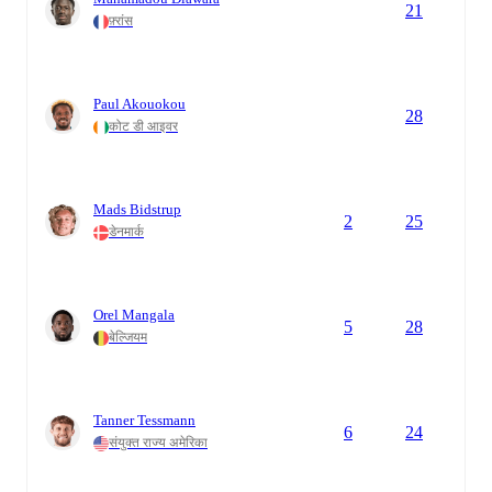
21
फ़्रांस
Paul Akouokou
28
कोट डी आइवर
Mads Bidstrup
2
25
डेनमार्क
Orel Mangala
5
28
बेल्जियम
Tanner Tessmann
6
24
संयुक्त राज्य अमेरिका