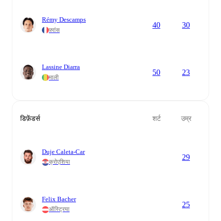
Rémy Descamps
40
30
फ़्रांस
Lassine Diarra
50
23
माली
डिफ़ेंडर्स
शर्ट
उम्र
Duje Caleta-Car
29
क्रोएशिया
Felix Bacher
25
ऑस्ट्रिया