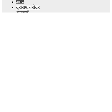
खबरें
ट्रांसफर सेंटर
अफवाहें
टीवी शेड्यूल
हमारे बारे में
करियर
विज्ञापन
Lineup Builder
FAQ
फीफा रैंकिंग्स पुरुष
फीफा रैंकिंग्स महिला
प्रीडिक्टर
समाचारपत्र
ऐप प्राप्त करें