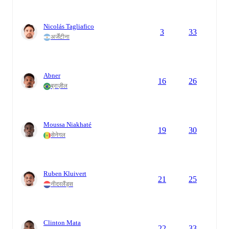
Nicolás Tagliafico
3
33
अर्जेंटीना
Abner
16
26
ब्राज़ील
Moussa Niakhaté
19
30
सेनेगल
Ruben Kluivert
21
25
नीदरलैंड्स
Clinton Mata
22
33