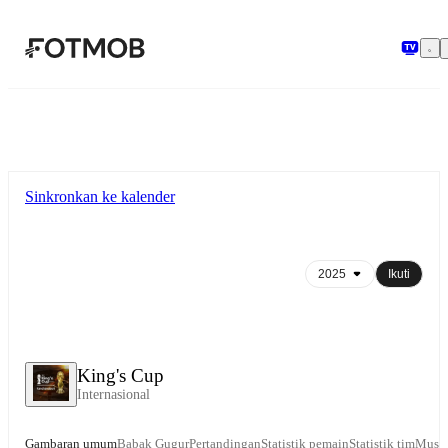
Langsung ke konten utama
Sinkronkan ke kalender
Ikuti
King's Cup
Internasional
Gambaran umum
Babak Gugur
Pertandingan
Statistik pemain
Statistik tim
Musi