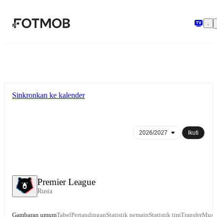
Langsung ke konten utama
Sinkronkan ke kalender
Ikuti
Premier League
Rusia
Gambaran umum
Tabel
Pertandingan
Statistik pemain
Statistik tim
Transfer
Musi