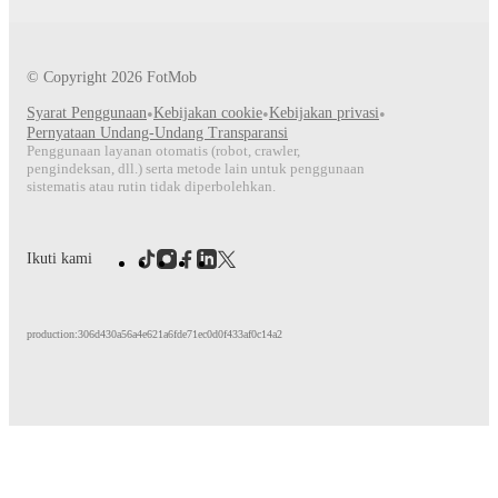
© Copyright
2026
FotMob
Syarat Penggunaan
•
Kebijakan cookie
•
Kebijakan privasi
•
Pernyataan Undang-Undang Transparansi
Penggunaan layanan otomatis (robot, crawler,
pengindeksan, dll.) serta metode lain untuk penggunaan
sistematis atau rutin tidak diperbolehkan.
Ikuti kami
production:306d430a56a4e621a6fde71ec0d0f433af0c14a2