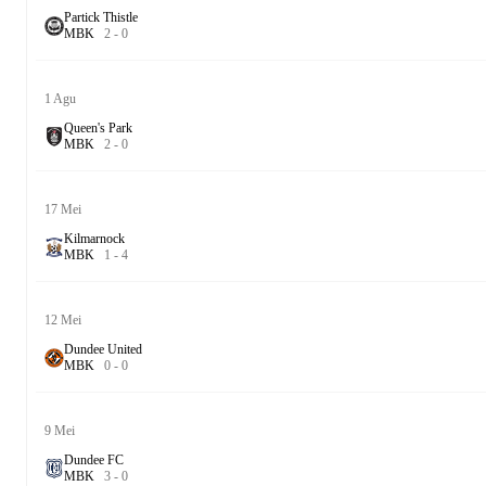
Partick Thistle
M
B
K
2
-
0
1 Agu
Queen's Park
M
B
K
2
-
0
17 Mei
Kilmarnock
M
B
K
1
-
4
12 Mei
Dundee United
M
B
K
0
-
0
9 Mei
Dundee FC
M
B
K
3
-
0