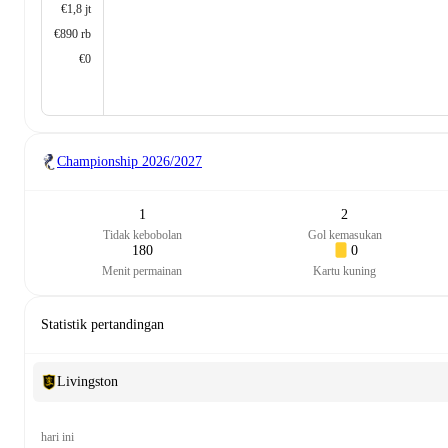
€1,8 jt
€890 rb
€0
Championship
2026/2027
1
2
Tidak kebobolan
Gol kemasukan
180
0
Menit permainan
Kartu kuning
Statistik pertandingan
Livingston
hari ini