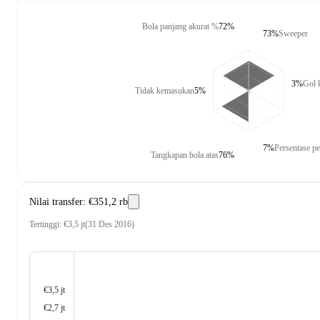
Bola panjang akurat %
72%
73%
Sweeper
3%
Gol 
Tidak kemasukan
5%
7%
Persentase p
Tangkapan bola atas
76%
Nilai transfer
:
€351,2 rb
Tertinggi
:
€3,5 jt
(
31 Des 2016
)
€3,5 jt
€2,7 jt