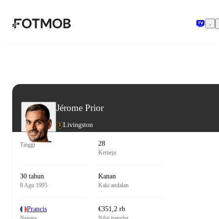
Langsung ke konten utama
Jérome Prior
Livingston
28
Tinggi
Kemeja
30 tahun
Kanan
8 Agu 1995
Kaki andalan
Prancis
€351,2 rb
Negara
Nilai transfer