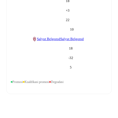
18
+
3
22
10
Salyut Belgorod
Salyut Belgorod
18
-32
5
Promosi
Kualifikasi promosi
Degradasi