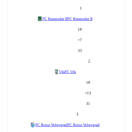
1
FC Krasnodar II
FC Krasnodar II
18
+
7
33
2
Ufa
FC Ufa
18
+
13
31
3
FC Rotor Volgograd
FC Rotor Volgograd