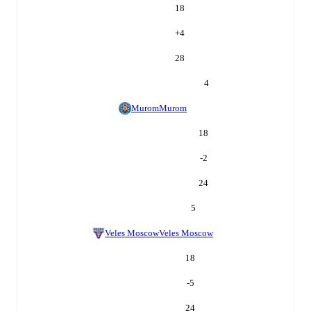
18
+
4
28
4
Murom
Murom
18
-2
24
5
Veles Moscow
Veles Moscow
18
-5
24