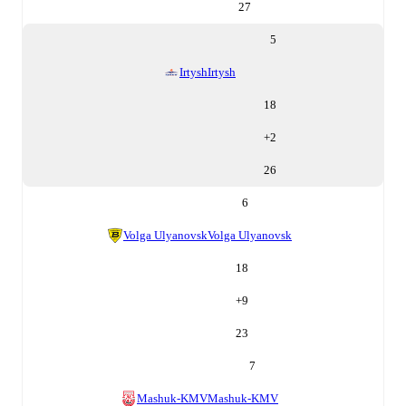
27
5
Irtysh
Irtysh
18
+
2
26
6
Volga Ulyanovsk
Volga Ulyanovsk
18
+
9
23
7
Mashuk-KMV
Mashuk-KMV