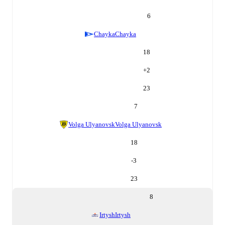
6
Chayka
Chayka
18
+
2
23
7
Volga Ulyanovsk
Volga Ulyanovsk
18
-3
23
8
Irtysh
Irtysh