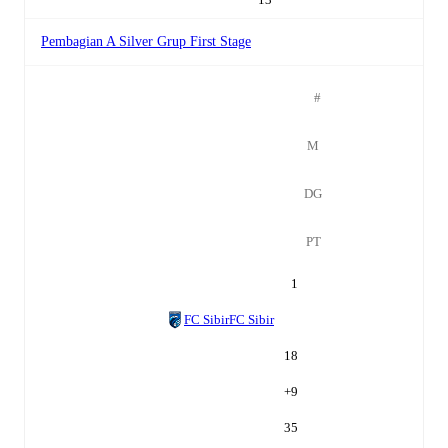
Pembagian A Silver Grup First Stage
#
M
DG
PT
1
FC Sibir
FC Sibir
18
+
9
35