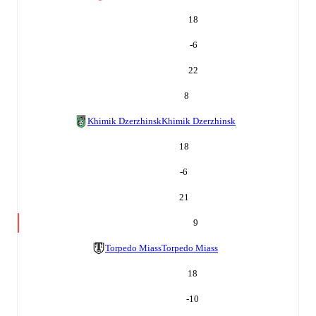
18
-6
22
8
Khimik Dzerzhinsk
Khimik Dzerzhinsk
18
-6
21
9
Torpedo Miass
Torpedo Miass
18
-10