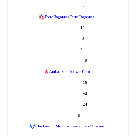
7
Forte Taganrog
Forte Taganrog
18
-3
24
8
Amkar-Perm
Amkar-Perm
18
+
2
24
9
Chertanovo Moscow
Chertanovo Moscow