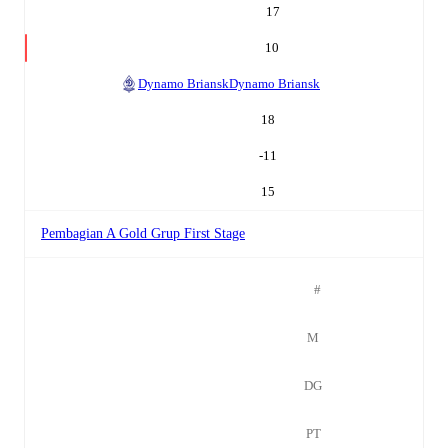
17
10
Dynamo Briansk
Dynamo Briansk
18
-11
15
Pembagian A Gold Grup First Stage
#
M
DG
PT