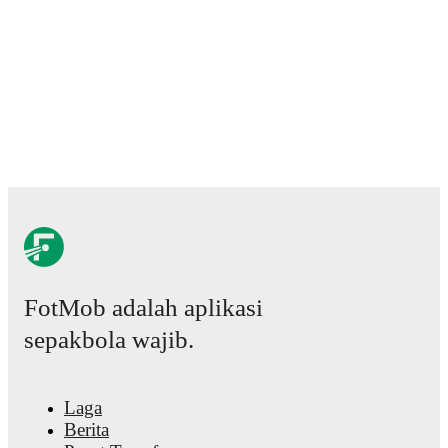
FotMob adalah aplikasi
sepakbola wajib.
Laga
Berita