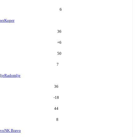
6
per
Koper
36
+
6
50
7
lje
Radomlje
36
-18
44
8
avo
NK Bravo