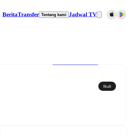
Berita
Transfer
Jadwal TV
Tentang kami
Sinkronkan ke kalender
Ikuti