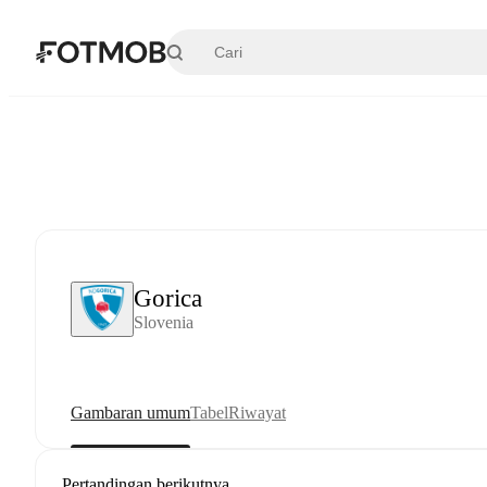
Langsung ke konten utama
Gorica
Slovenia
Gambaran umum
Tabel
Riwayat
Pertandingan berikutnya