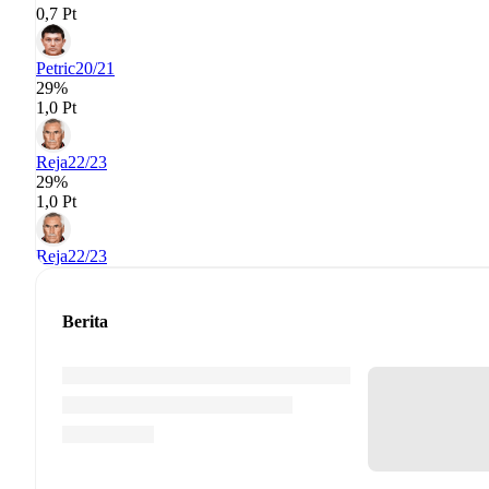
0,7 Pt
Petric
20/21
29%
1,0 Pt
Reja
22/23
29%
1,0 Pt
Reja
22/23
Berita