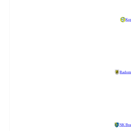
Ko
Radom
NK Br