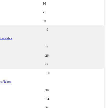
36
-8
36
9
ica
Gorica
36
-26
27
10
bor
Tabor
36
-34
24