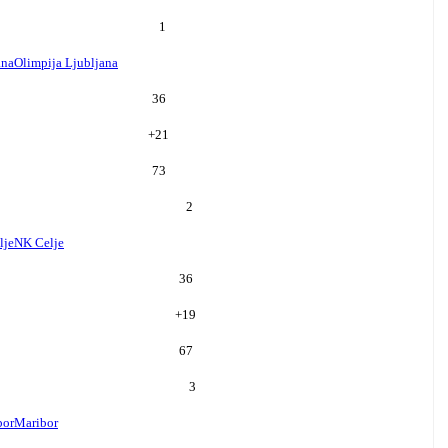
1
ana
Olimpija Ljubljana
36
+
21
73
2
lje
NK Celje
36
+
19
67
3
bor
Maribor