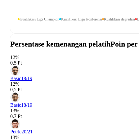
Kualifikasi Liga Champion
Kualifikasi Liga Konferensi
Kualifikasi degradasi
D
Persentase kemenangan pelatih
Poin per
12%
0,5 Pt
Basic
18/19
12%
0,5 Pt
Basic
18/19
13%
0,7 Pt
Petric
20/21
13%