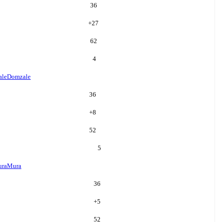
36
+
27
62
4
ale
Domzale
36
+
8
52
5
ra
Mura
36
+
5
52