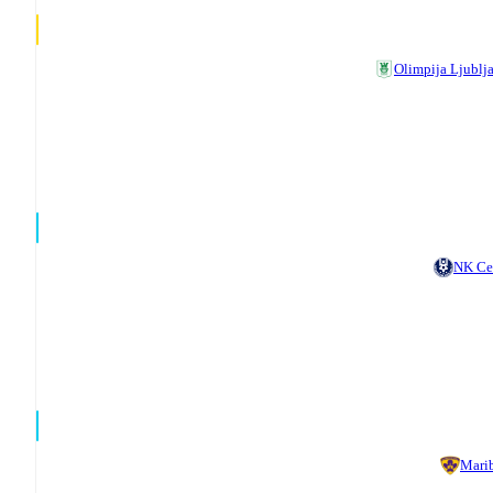
Olimpija Ljublj
NK Ce
Mari