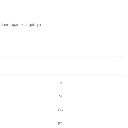
rtandingan selanjutnya
#
M
DG
PT