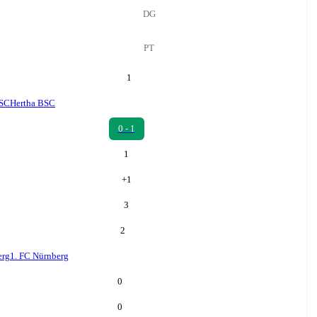
DG
PT
1
BSC
Hertha BSC
0 - 1
1
+
1
3
2
erg
1. FC Nürnberg
0
0