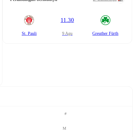
11.30
St. Pauli
9 Agu
Greuther Fürth
#
M