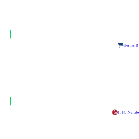
Hertha 
1. FC Nürnb