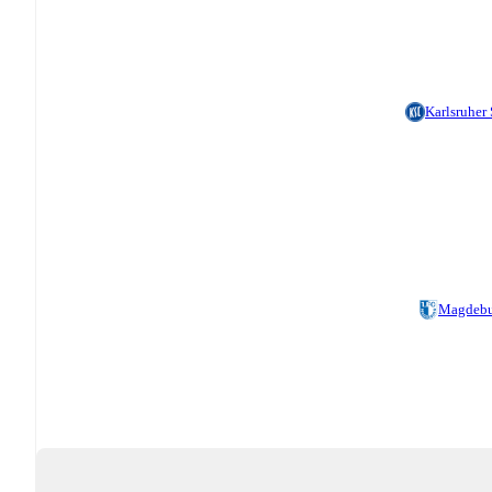
Karlsruher
Magdebu