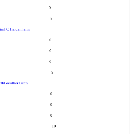
0
8
eim
FC Heidenheim
0
0
0
9
rth
Greuther Fürth
0
0
0
10