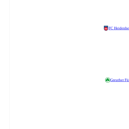
FC Heidenh
Greuther Fü