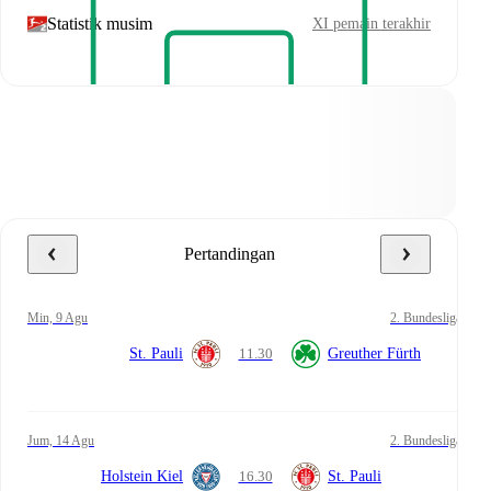
Statistik musim
XI pemain terakhir
Pertandingan
Min, 9 Agu
2. Bundesliga
St. Pauli
11.30
Greuther Fürth
Jum, 14 Agu
2. Bundesliga
Holstein Kiel
16.30
St. Pauli