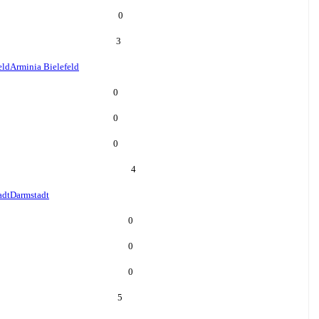
0
3
eld
Arminia Bielefeld
0
0
0
4
adt
Darmstadt
0
0
0
5