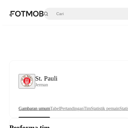
Langsung ke konten utama
St. Pauli
Jerman
Gambaran umum
Tabel
Pertandingan
Tim
Statistik pemain
Stati
Performa tim