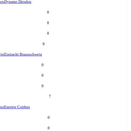
den
Dynamo Dresden
0
0
0
6
eig
Eintracht Braunschweig
0
0
0
7
bus
Energie Cottbus
0
0