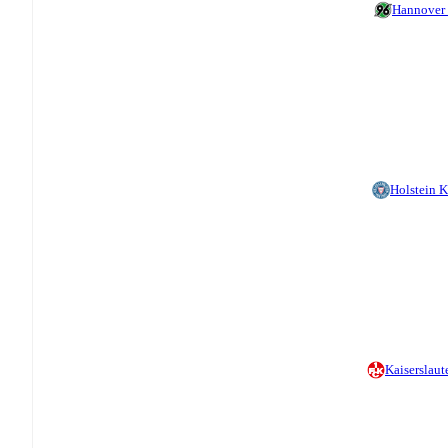
Hannover
Holstein K
Kaiserslaut