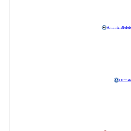
Arminia Bielef
Darmst