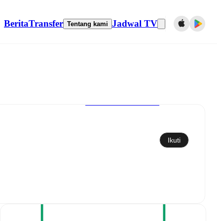
Berita
Transfer
Jadwal TV
Tentang kami
Sinkronkan ke kalender
Ikuti