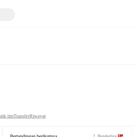
stik tim
Transfer
Riwayat
Pertandingan berikutnya
2. Bundesliga