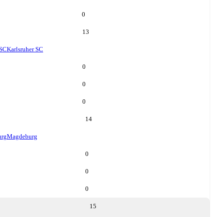
0
13
 SC
Karlsruher SC
0
0
0
14
rg
Magdeburg
0
0
0
15