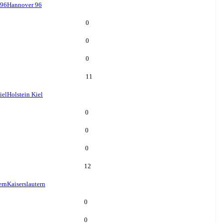
 96
Hannover 96
0
0
0
11
iel
Holstein Kiel
0
0
0
12
ern
Kaiserslautern
0
0