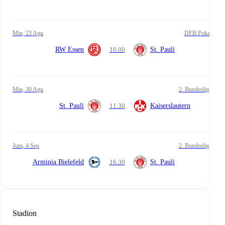
Min, 23 Agu
DFB Pokal
RW Essen
16.00
St. Pauli
Min, 30 Agu
2. Bundesliga
St. Pauli
11.30
Kaiserslautern
Jum, 4 Sep
2. Bundesliga
Arminia Bielefeld
16.30
St. Pauli
Stadion