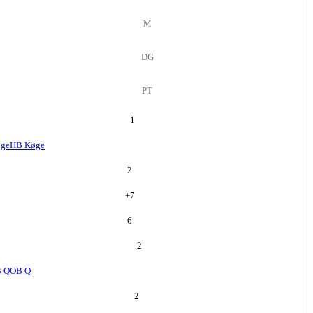
M
DG
PT
1
ge
HB Køge
2
+
7
6
2
 Q
OB Q
2