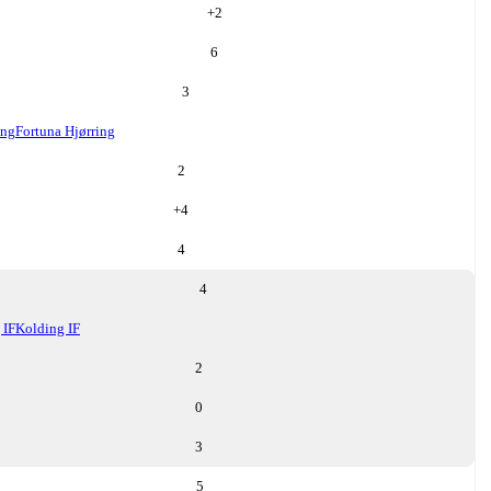
+
2
6
3
ing
Fortuna Hjørring
2
+
4
4
4
 IF
Kolding IF
2
0
3
5