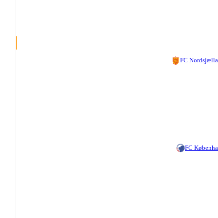
FC Nordsjæll
FC Københ