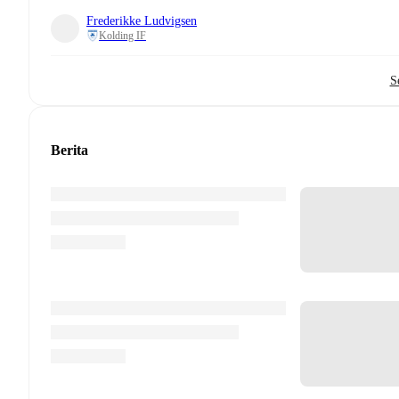
Frederikke Ludvigsen
Kolding IF
S
Berita