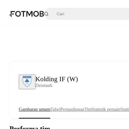
Langsung ke konten utama
Kolding IF (W)
Denmark
Gambaran umum
Tabel
Pertandingan
Tim
Statistik pemain
Stati
Performa tim