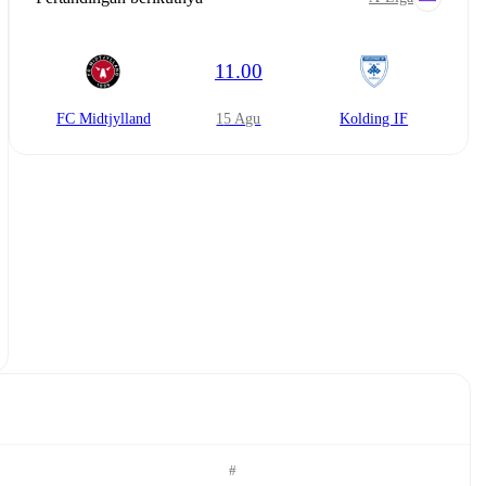
11.00
FC Midtjylland
15 Agu
Kolding IF
#