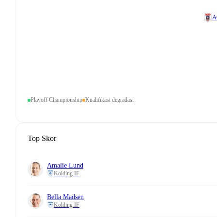
A
Playoff Championship
Kualifikasi degradasi
Top Skor
Amalie Lund
Kolding IF
Bella Madsen
Kolding IF