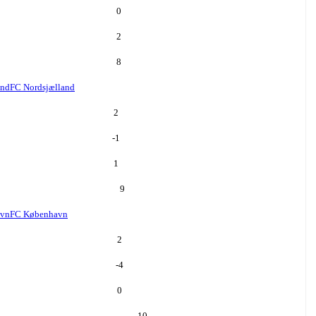
0
2
8
and
FC Nordsjælland
2
-1
1
9
avn
FC København
2
-4
0
10