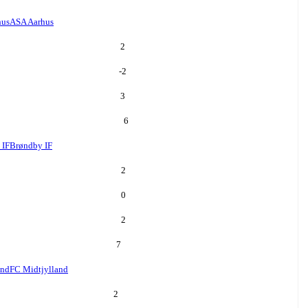
hus
ASA Aarhus
2
-2
3
6
 IF
Brøndby IF
2
0
2
7
and
FC Midtjylland
2