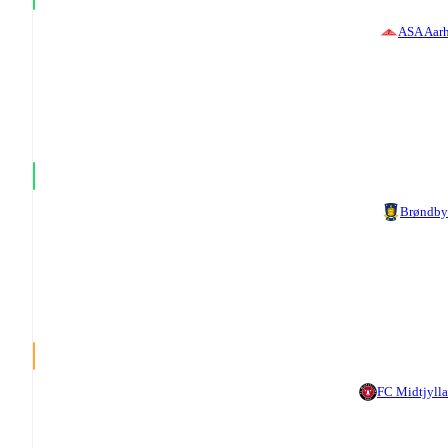
ASA Aar
Brøndby
FC Midtjyll