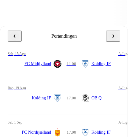
Pertandingan
Sab, 15 Agu
A-Liga
FC Midtjylland
11.00
Kolding IF
Rab, 19 Agu
A-Liga
Kolding IF
17.00
OB Q
Sel, 1 Sep
A-Liga
FC Nordsjælland
17.00
Kolding IF