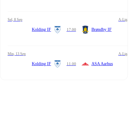
Sel, 8 Sep
A-Liga
Kolding IF
17.00
Brøndby IF
Min, 13 Sep
A-Liga
Kolding IF
11.00
ASA Aarhus