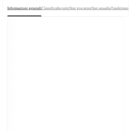
Informazioni generali
Classifica
Incontri
Stat giocatore
Stat squadra
Trasferiment