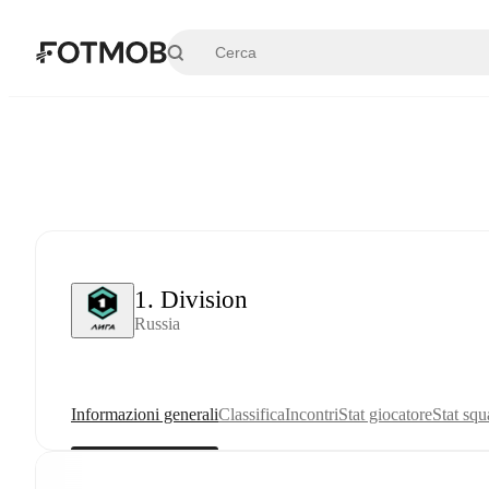
Vai al contenuto principale
1. Division
Russia
Informazioni generali
Classifica
Incontri
Stat giocatore
Stat squ