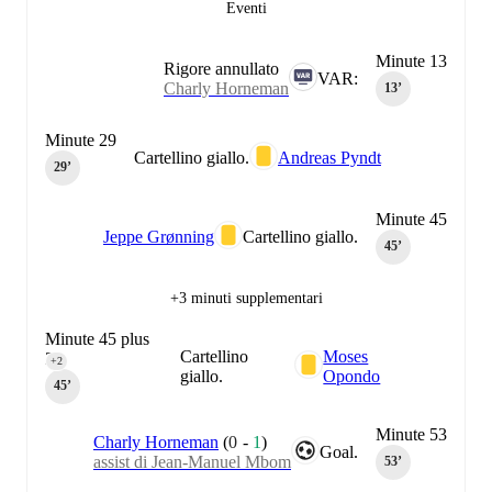
Eventi
Minute 13
Rigore annullato
VAR:
Charly Horneman
13‎’‎
Minute 29
Cartellino giallo.
Andreas Pyndt
29‎’‎
Minute 45
Jeppe Grønning
Cartellino giallo.
45‎’‎
+3 minuti supplementari
Minute 45 plus
Cartellino
Moses
2
+2
giallo.
Opondo
45‎’‎
Minute 53
Charly Horneman
(
0
-
1
)
Goal.
assist di Jean-Manuel Mbom
53‎’‎