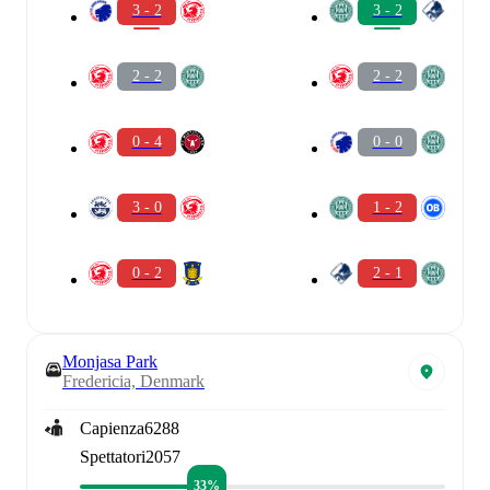
3 - 2
3 - 2
2 - 2
2 - 2
0 - 4
0 - 0
3 - 0
1 - 2
0 - 2
2 - 1
Monjasa Park
Fredericia, Denmark
Capienza
6288
Spettatori
2057
33%