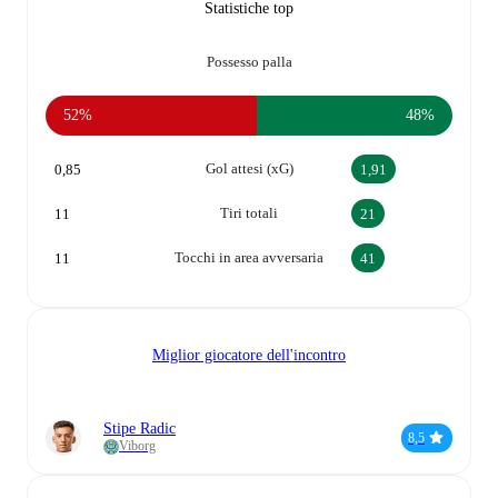
Statistiche top
Possesso palla
52%
48%
Gol attesi (xG)
0,85
1,91
Tiri totali
11
21
Tocchi in area avversaria
11
41
Miglior giocatore dell'incontro
Stipe Radic
8,5
Viborg