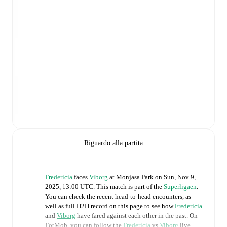
Riguardo alla partita
Fredericia
faces
Viborg
at
Monjasa Park
on
Sun, Nov 9,
2025, 13:00 UTC
.
This match is part of the
Superligaen
.
You can check the recent head-to-head encounters, as
well as full H2H record on this page to see how
Fredericia
and
Viborg
have fared against each other in the past. On
FotMob, you can follow the
Fredericia
vs
Viborg
live