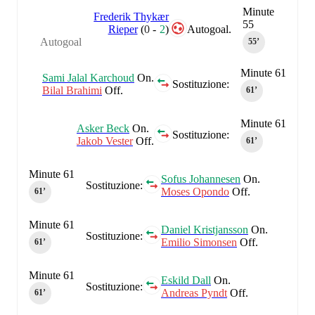
Minute
Frederik Thykær
55
Rieper
(
0
-
2
)
Autogoal.
Autogoal
55‎’‎
Minute 61
Sami Jalal Karchoud
On.
Sostituzione:
Bilal Brahimi
Off.
61‎’‎
Minute 61
Asker Beck
On.
Sostituzione:
Jakob Vester
Off.
61‎’‎
Minute 61
Sofus Johannesen
On.
Sostituzione:
Moses Opondo
Off.
61‎’‎
Minute 61
Daniel Kristjansson
On.
Sostituzione:
Emilio Simonsen
Off.
61‎’‎
Minute 61
Eskild Dall
On.
Sostituzione:
Andreas Pyndt
Off.
61‎’‎