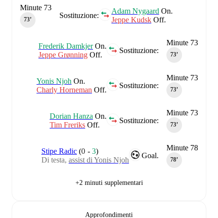
Minute 73
Adam Nygaard
On.
Sostituzione:
Jeppe Kudsk
Off.
73‎’‎
Minute 73
Frederik Damkjer
On.
Sostituzione:
Jeppe Grønning
Off.
73‎’‎
Minute 73
Yonis Njoh
On.
Sostituzione:
Charly Horneman
Off.
73‎’‎
Minute 73
Dorian Hanza
On.
Sostituzione:
Tim Freriks
Off.
73‎’‎
Minute 78
Stipe Radic
(
0
-
3
)
Goal.
Di testa,
assist di Yonis Njoh
78‎’‎
+2 minuti supplementari
Approfondimenti