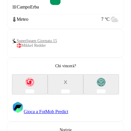
Campo
Erba
Meteo
7 °C
Superligaen Giornata 15
Mikkel Redder
Chi vincerà?
X
Gioca a FotMob Predict
Notizie