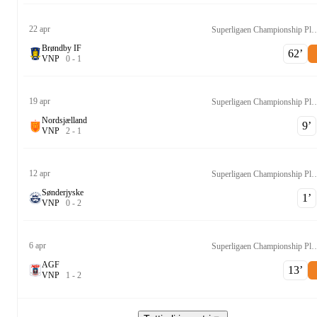
22 apr
Superligaen Champions
Brøndby IF
62‎’‎
V
N
P
0
-
1
19 apr
Superligaen Champions
Nordsjælland
9‎’‎
V
N
P
2
-
1
12 apr
Superligaen Champions
Sønderjyske
1‎’‎
V
N
P
0
-
2
6 apr
Superligaen Champions
AGF
13‎’‎
V
N
P
1
-
2