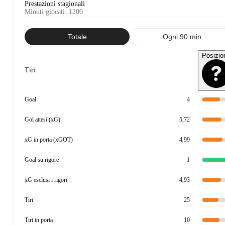
Prestazioni stagionali
Minuti giocati
:
1200
Totale
Ogni 90 min
Posizio
Tiri
Goal
4
Gol attesi (xG)
5,72
xG in porta (xGOT)
4,99
Goal su rigore
1
xG esclusi i rigori
4,93
Tiri
25
Tiri in porta
10