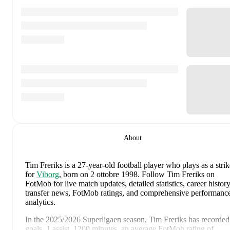
About
Tim Freriks
is a 27-year-old football player who plays as a strik
for
Viborg
, born on 2 ottobre 1998
.
Follow Tim Freriks on
FotMob for live match updates, detailed statistics, career history
transfer news, FotMob ratings, and comprehensive performanc
analytics.
In the
2025/2026
Superligaen
season,
Tim Freriks
has recorded
goals, 1 assist, 1200 minutes, an average FotMob rating of