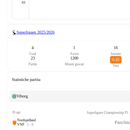
€0
Superligaen
2025/2026
4
1
16
Goal
Assist
Iniziato
23
1200
6,42
Partite
Minuti giocati
Voto
Statistiche partita
Viborg
26 apr
Superligaen Champions
Nordsjælland
Panchin
V
N
P
1
-
0