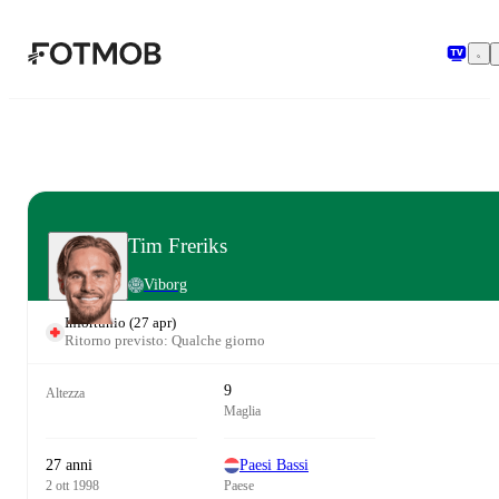
Vai al contenuto principale
Tim Freriks
Viborg
Infortunio
(
27 apr
)
Ritorno previsto: Qualche giorno
9
Altezza
Maglia
27 anni
Paesi Bassi
2 ott 1998
Paese