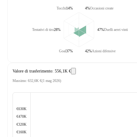
Tocchi
14%
4%
Occasioni create
Tentativi di tiro
28%
47%
Duelli aerei vinti
Goal
37%
42%
Azioni difensive
Valore di trasferimento
:
556,1K €
Massimo
:
632,6K €
(
1 mag 2026
)
€630K
€470K
€320K
€160K