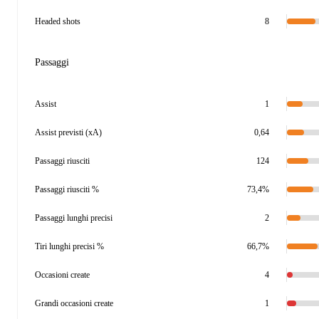
Headed shots
8
Passaggi
Assist
1
Assist previsti (xA)
0,64
Passaggi riusciti
124
Passaggi riusciti %
73,4%
Passaggi lunghi precisi
2
Tiri lunghi precisi %
66,7%
Occasioni create
4
Grandi occasioni create
1