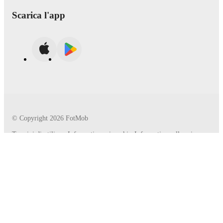
Scarica l'app
© Copyright
2026
FotMob
Termini di utilizzo
•
Informativa sui cookie
•
Informativa sulla privacy
•
Dichiarazione sulla Legge sulla trasparenza
Non è consentito utilizzare servizi automatici (robot,
crawler, indicizzazione, ecc.) così come altri metodi per
un uso sistematico o regolare.
Seguici