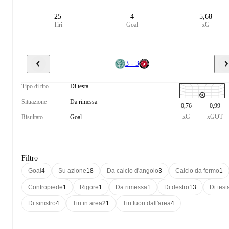
25
4
5,68
Tiri
Goal
xG
3 - 3
Tipo di tiro
Di testa
Situazione
Da rimessa
0,76
0,99
xG
xGOT
Risultato
Goal
Filtro
Goal
4
Su azione
18
Da calcio d'angolo
3
Calcio da fermo
1
Contropiede
1
Rigore
1
Da rimessa
1
Di destro
13
Di test
Di sinistro
4
Tiri in area
21
Tiri fuori dall'area
4