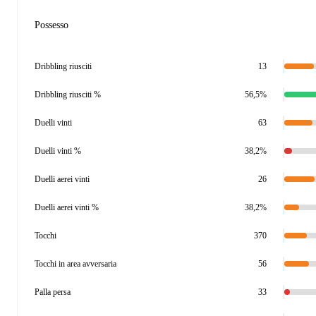
Possesso
Dribbling riusciti
13
Dribbling riusciti %
56,5%
Duelli vinti
63
Duelli vinti %
38,2%
Duelli aerei vinti
26
Duelli aerei vinti %
38,2%
Tocchi
370
Tocchi in area avversaria
56
Palla persa
33