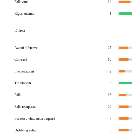
Falli vinti
14
Rigori ottenuti
1
Difesa
Azioni difensive
27
Contrasti
10
Intercettazioni
2
Tiri bloccati
3
Falli
16
Palle recuperate
26
Possesso vinto nella trequarti
7
Dribbling subiti
3