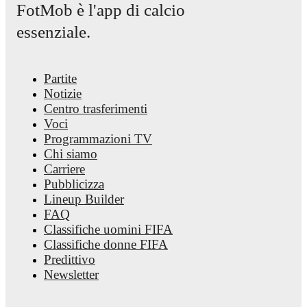
FotMob è l'app di calcio
goals, and other key events.
essenziale.
Partite
Notizie
Centro trasferimenti
Voci
Programmazioni TV
Chi siamo
Carriere
Pubblicizza
Lineup Builder
FAQ
Classifiche uomini FIFA
Classifiche donne FIFA
Predittivo
Newsletter