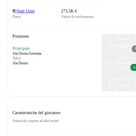
Stati Uniti
273,5K €
Paese
Valore di trasferimento
Posizione
Principale
Ala Destra Arretrata
Altri
Ala Destra
A
Caratteristiche del giocatore
Statistiche rispetto ad altri terzini