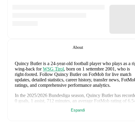
About
Quincy Butler
is a 24-year-old football player who plays as a ri
wing-back
for
WSG Tirol
, born on 1 settembre 2001, who is
right-footed
.
Follow Quincy Butler on FotMob for live match
updates, detailed statistics, career history, transfer news, FotMo
ratings, and comprehensive performance analytics.
In the
2025/2026
Bundesliga
season,
Quincy Butler
has record
0 goals, 1 assist, 712 minutes, an average FotMob rating of 6.5
2 yellow cards
.
Espandi
Quincy Butler
's
9
most recent matches are shown below. Visit
each match page for full details including lineups, match events
and advanced statistics: