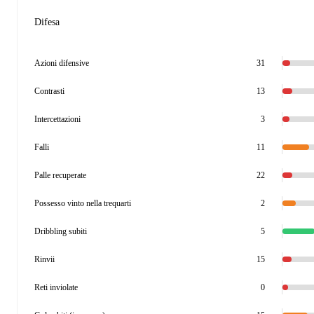
Difesa
Azioni difensive
31
Contrasti
13
Intercettazioni
3
Falli
11
Palle recuperate
22
Possesso vinto nella trequarti
2
Dribbling subiti
5
Rinvii
15
Reti inviolate
0