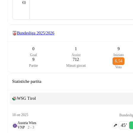
€0
Bundesliga
2025/2026
0
1
9
Goal
Assist
Iniziato
9
712
6,54
Partite
Minuti giocati
Voto
Statistiche partita
WSG Tirol
18 ott 2025
Bundesli
Austria Wien
45‎’‎
V
N
P
2
-
3