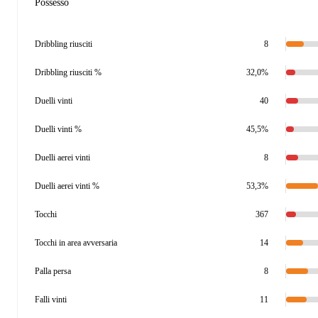
Possesso
Dribbling riusciti
8
Dribbling riusciti %
32,0%
Duelli vinti
40
Duelli vinti %
45,5%
Duelli aerei vinti
8
Duelli aerei vinti %
53,3%
Tocchi
367
Tocchi in area avversaria
14
Palla persa
8
Falli vinti
11