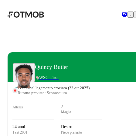
Vai al contenuto principale
Quincy Butler
WSG Tirol
Lesione al legamento crociato
(
23 ott 2025
)
Ritorno previsto: Sconosciuto
7
Altezza
Maglia
24 anni
Destro
1 set 2001
Piede preferito