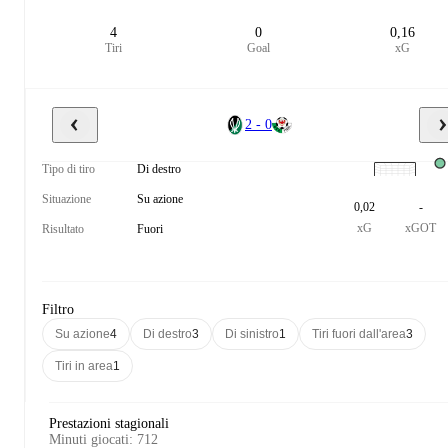
4
0
0,16
Tiri
Goal
xG
2 - 0
Tipo di tiro
Di destro
Situazione
Su azione
0,02
-
xG
xGOT
Risultato
Fuori
Filtro
Su azione
4
Di destro
3
Di sinistro
1
Tiri fuori dall'area
3
Tiri in area
1
Prestazioni stagionali
Minuti giocati
:
712