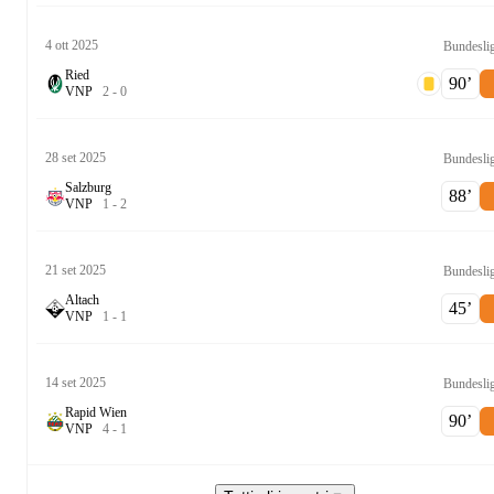
4 ott 2025
Bundesli
Ried
90‎’‎
V
N
P
2
-
0
28 set 2025
Bundesli
Salzburg
88‎’‎
V
N
P
1
-
2
21 set 2025
Bundesli
Altach
45‎’‎
V
N
P
1
-
1
14 set 2025
Bundesli
Rapid Wien
90‎’‎
V
N
P
4
-
1