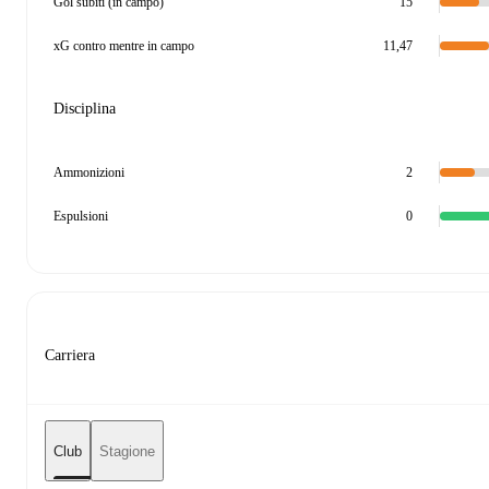
Gol subiti (in campo)
15
xG contro mentre in campo
11,47
Disciplina
Ammonizioni
2
Espulsioni
0
Carriera
Club
Stagione