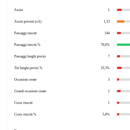
Assist
1
Assist previsti (xA)
1,33
Passaggi riusciti
144
Passaggi riusciti %
79,6%
Passaggi lunghi precisi
7
Tiri lunghi precisi %
33,3%
Occasioni create
3
Grandi occasioni create
1
Cross riusciti
1
Cross riusciti %
5,6%