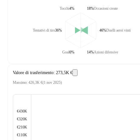
Tocchi
4%
18%
Occasioni create
Tentativi di tiro
36%
46%
Duelli aerei vinti
Goal
0%
14%
Azioni difensive
Valore di trasferimento
:
273,5K €
Massimo
:
426,3K €
(
1 nov 2025
)
€430K
€320K
€210K
€110K