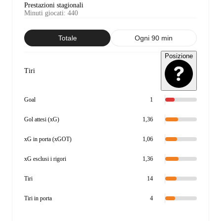
Prestazioni stagionali
Minuti giocati
:
440
Totale
Ogni 90 min
Posizione
Tiri
Goal
1
Gol attesi (xG)
1,36
xG in porta (xGOT)
1,06
xG esclusi i rigori
1,36
Tiri
14
Tiri in porta
4