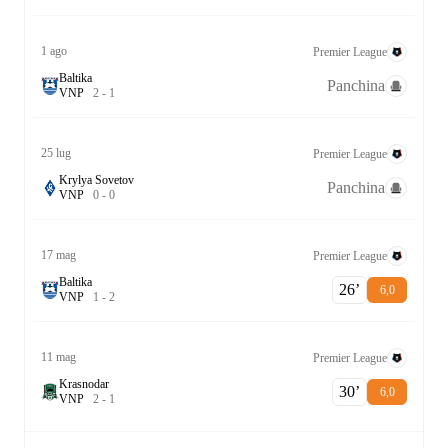
1 ago
Premier League
Baltika
Panchina
V
N
P
2
-
1
25 lug
Premier League
Krylya Sovetov
Panchina
V
N
P
0
-
0
17 mag
Premier League
Baltika
26‎’‎
6,0
V
N
P
1
-
2
11 mag
Premier League
Krasnodar
30‎’‎
6,0
V
N
P
2
-
1