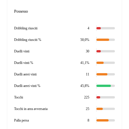
Possesso
Dribbling riusciti
4
Dribbling riusciti %
50,0%
Duelli vinti
30
Duelli vinti %
41,1%
Duelli aerei vinti
11
Duelli aerei vinti %
45,8%
Tocchi
225
Tocchi in area avversaria
25
Palla persa
8