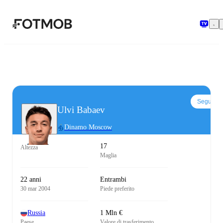
Vai al contenuto principale
Segui
Ulvi Babaev
Dinamo Moscow
17
Altezza
Maglia
22 anni
Entrambi
30 mar 2004
Piede preferito
Russia
1 Mln €
Paese
Valore di trasferimento