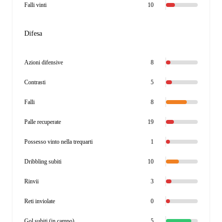
Falli vinti
10
Difesa
Azioni difensive
8
Contrasti
5
Falli
8
Palle recuperate
19
Possesso vinto nella trequarti
1
Dribbling subiti
10
Rinvii
3
Reti inviolate
0
Gol subiti (in campo)
5