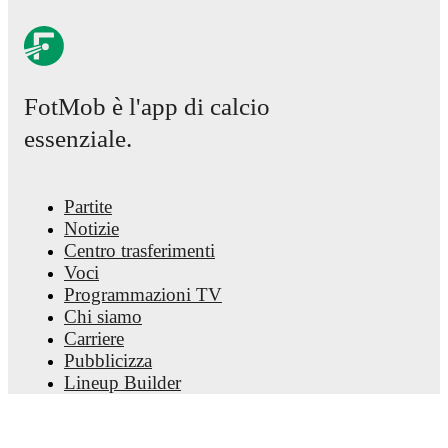
receive notifications about upcoming matches, goals,
and other key events.
FotMob è l'app di calcio
essenziale.
Partite
Notizie
Centro trasferimenti
Voci
Programmazioni TV
Chi siamo
Carriere
Pubblicizza
Lineup Builder
FAQ
Classifiche uomini FIFA