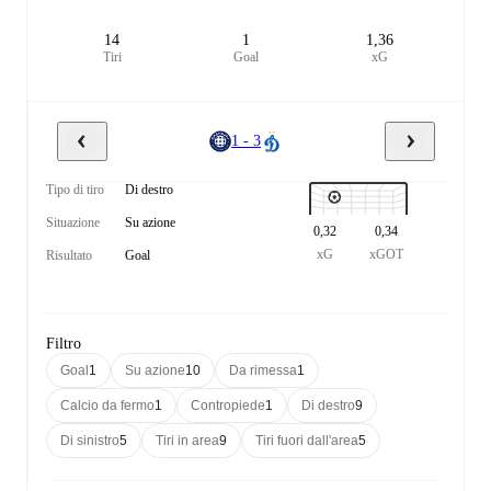
14
1
1,36
Tiri
Goal
xG
1 - 3
Tipo di tiro
Di destro
Situazione
Su azione
0,32
0,34
xG
xGOT
Risultato
Goal
Filtro
Goal
1
Su azione
10
Da rimessa
1
Calcio da fermo
1
Contropiede
1
Di destro
9
Di sinistro
5
Tiri in area
9
Tiri fuori dall'area
5