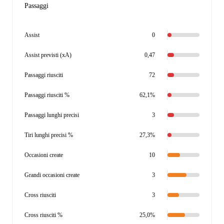
Passaggi
Assist
0
Assist previsti (xA)
0,47
Passaggi riusciti
72
Passaggi riusciti %
62,1%
Passaggi lunghi precisi
3
Tiri lunghi precisi %
27,3%
Occasioni create
10
Grandi occasioni create
3
Cross riusciti
3
Cross riusciti %
25,0%