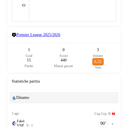
€0
Premier League
2025/2026
1
0
3
Goal
Assist
Iniziato
15
440
6,32
Partite
Minuti giocati
Voto
Statistiche partita
Dinamo
5 ago
Cup Grp. B
Fakel
90‎’‎
-
V
N
P
0
-
1