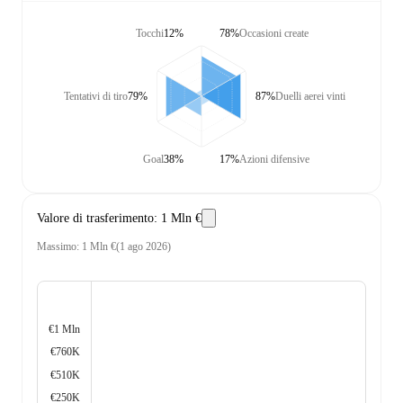
Tocchi
12%
78%
Occasioni create
Tentativi di tiro
79%
87%
Duelli aerei vinti
Goal
38%
17%
Azioni difensive
Valore di trasferimento
:
1 Mln €
Massimo
:
1 Mln €
(
1 ago 2026
)
€1 Mln
€760K
€510K
€250K