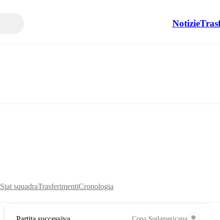
Notizie
Tras
Stat squadra
Trasferimenti
Cronologia
Partita successiva
Copa Sudamericana