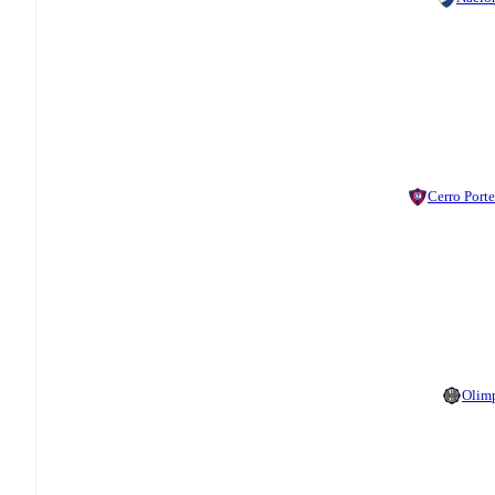
Cerro Port
Olim