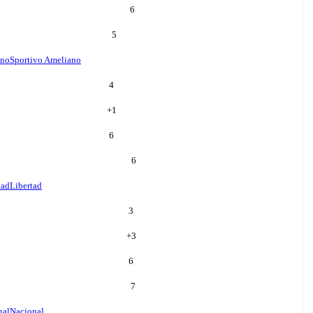
6
5
ano
Sportivo Ameliano
4
+
1
6
6
tad
Libertad
3
+
3
6
7
nal
Nacional