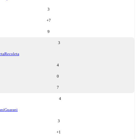
3
+
7
9
3
eta
Recoleta
4
0
7
4
ani
Guarani
3
+
1