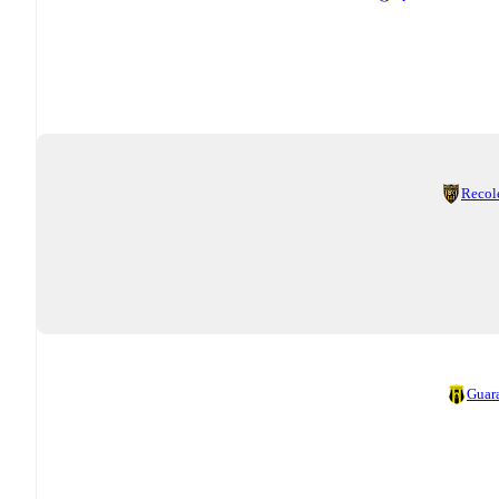
Recol
Guar