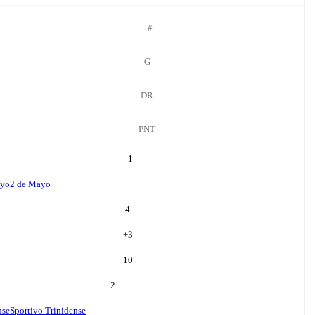
#
G
DR
PNT
1
ayo
2 de Mayo
4
+
3
10
2
nse
Sportivo Trinidense