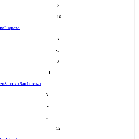
3
10
no
Luqueno
3
-5
3
11
nzo
Sportivo San Lorenzo
3
-4
1
12