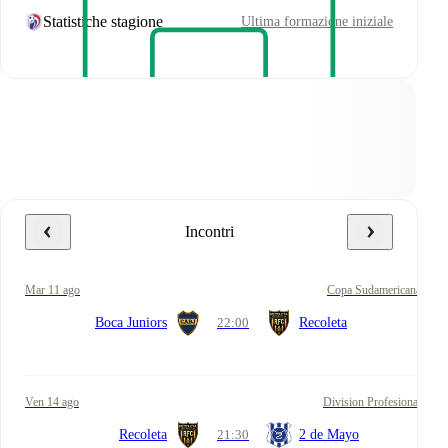
Statistiche stagione
Ultima formazione iniziale
Incontri
mar 11 ago
Copa Sudamericana
Boca Juniors
22:00
Recoleta
ven 14 ago
Division Profesional
Recoleta
21:30
2 de Mayo