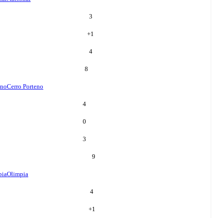
3
+
1
4
8
eno
Cerro Porteno
4
0
3
9
pia
Olimpia
4
+
1