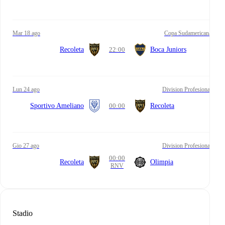
mar 18 ago
Copa Sudamericana
Recoleta
22:00
Boca Juniors
lun 24 ago
Division Profesional
Sportivo Ameliano
00:00
Recoleta
gio 27 ago
Division Profesional
00:00
Recoleta
Olimpia
RNV
Stadio