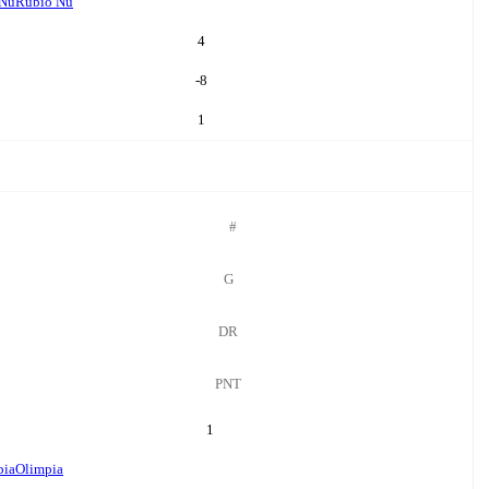
 Nu
Rubio Nu
4
-8
1
#
G
DR
PNT
1
pia
Olimpia