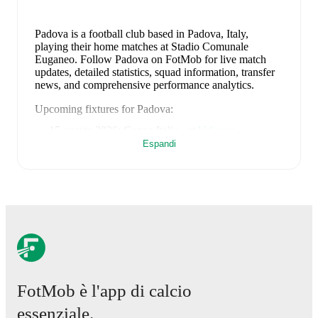
Padova is a football club
based in Padova, Italy
,
playing their home matches at Stadio Comunale
Euganeo
.
Follow Padova on FotMob for live match
updates, detailed statistics, squad information, transfer
news, and comprehensive performance analytics.
Upcoming fixtures for
Padova
:
15 agosto 2026
:
Coppa Italia
-
at
Udinese
Espandi
23 agosto 2026
:
Serie B
-
at
Pisa
29 agosto 2026
:
Serie B
-
vs
Hellas Verona
6 settembre 2026
:
Serie B
-
at
Cremonese
12 settembre 2026
:
Serie B
-
vs
Ascoli
Looking ahead,
Padova
have
2
home
games
and
3
away
fixtures
in their next
5
matches.
Upcoming
opponents:
Udinese
(
away
)
,
Pisa
(
away
)
,
Hellas
Verona
(
home
)
,
Cremonese
(
away
)
, and
Ascoli
(
home
)
.
Padova
's squad consists of
37
players
.
Goalkeepers
:
FotMob è l'app di calcio
Alessandro Sorrentino
(Italy)
,
Louis Mouquet
(France)
,
Nicolò Bensi
(Italy)
.
Defenders
:
Alessandro Dellavalle
essenziale.
(Italy)
,
Enrico Silletti
(Italy)
,
Matteo Cocchi
(Italy)
,