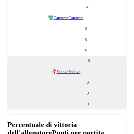
4
Carrarese
Carrarese
0
0
0
5
Padova
Padova
0
0
0
Percentuale di vittoria
dell'allenatore
Punti per partita