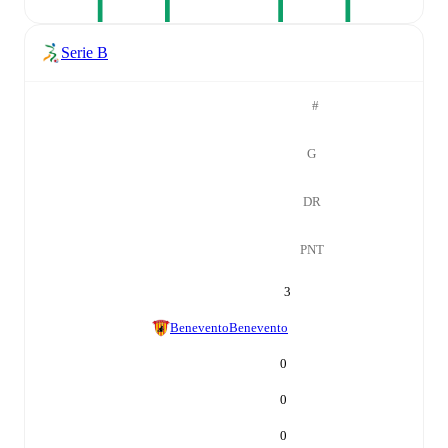
Serie B
#
G
DR
PNT
3
Benevento
Benevento
0
0
0