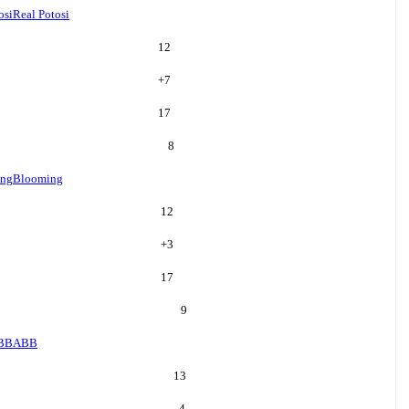
osi
Real Potosi
12
+
7
17
8
ing
Blooming
12
+
3
17
9
BB
ABB
13
-4