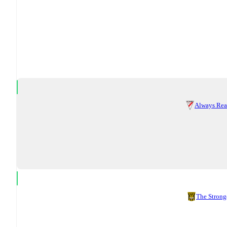
Always Re
The Strong