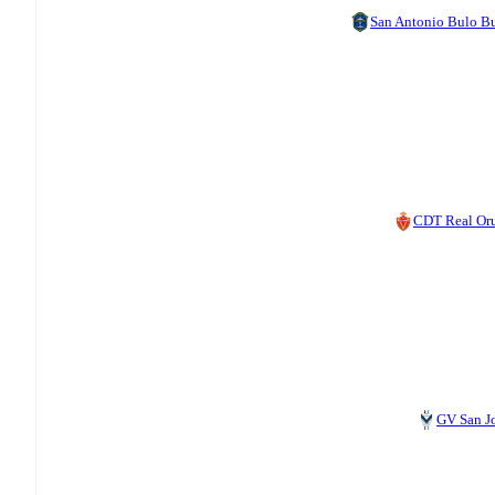
San Antonio Bulo B
CDT Real Or
GV San J