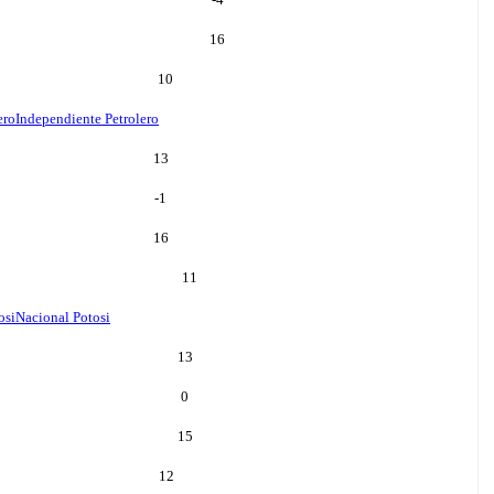
16
10
ero
Independiente Petrolero
13
-1
16
11
osi
Nacional Potosi
13
0
15
12