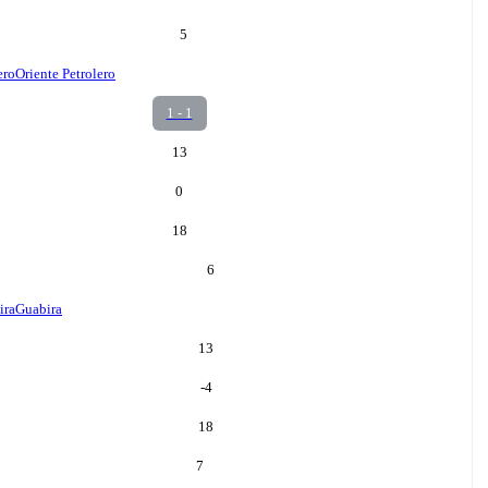
5
ero
Oriente Petrolero
1 - 1
13
0
18
6
ira
Guabira
13
-4
18
7