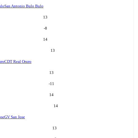
ulo
San Antonio Bulo Bulo
13
-8
14
13
uro
CDT Real Oruro
13
-11
14
14
ose
GV San Jose
13