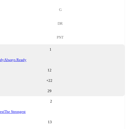
G
DR
PNT
1
ady
Always Ready
12
+
22
29
2
est
The Strongest
13