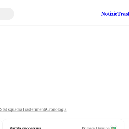
Notizie
Tras
Stat squadra
Trasferimenti
Cronologia
Partita successiva
Primera División