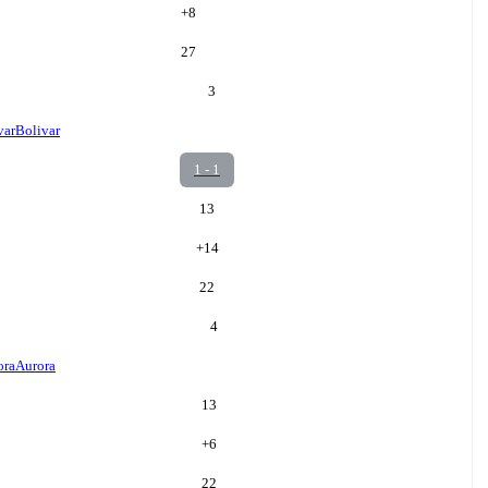
+
8
27
3
var
Bolivar
1 - 1
13
+
14
22
4
ora
Aurora
13
+
6
22