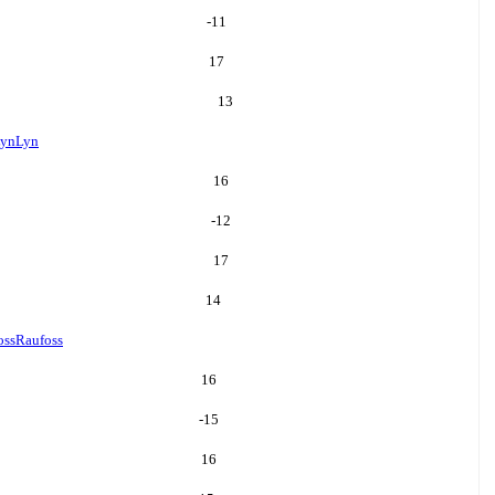
-11
17
13
yn
Lyn
16
-12
17
14
oss
Raufoss
16
-15
16