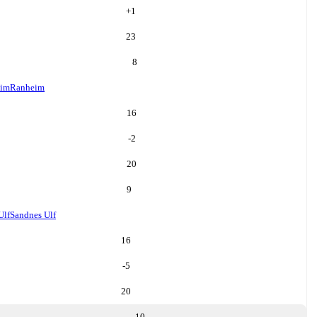
+
1
23
8
im
Ranheim
16
-2
20
9
Ulf
Sandnes Ulf
16
-5
20
10