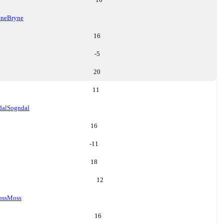
yne
Bryne
16
-5
20
11
dal
Sogndal
16
-11
18
12
ss
Moss
16