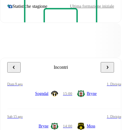
Statistiche stagione
Ultima formazione iniziale
Incontri
dom 9 ago
1. Divisjon
Sogndal
15:00
Bryne
sab 15 ago
1. Divisjon
Bryne
14:00
Moss