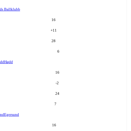
ds Ballklubb
16
+
11
28
6
dd
Hødd
16
-2
24
7
und
Egersund
16