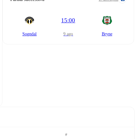
15:00
Sogndal
9 ago
Bryne
#