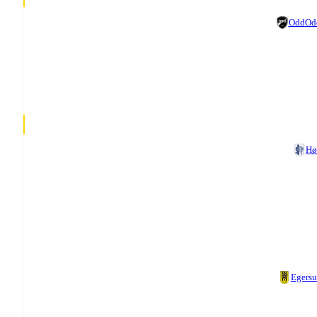
Odd
Od
Hø
Egers