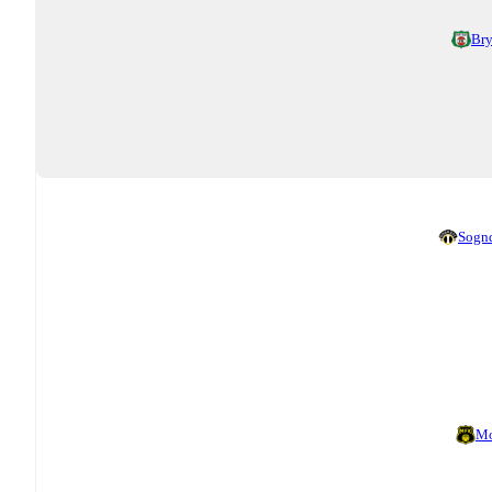
Br
Sogn
Mo