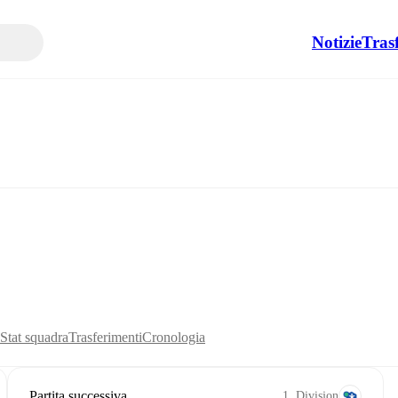
Notizie
Tras
Stat squadra
Trasferimenti
Cronologia
Partita successiva
1. Divisjon