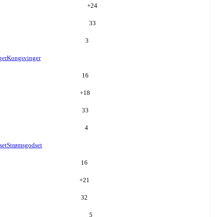
+
24
33
3
ger
Kongsvinger
16
+
18
33
4
set
Strømsgodset
16
+
21
32
5