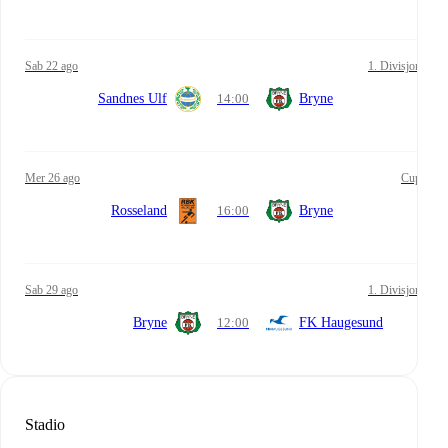
sab 22 ago
1. Divisjon
Sandnes Ulf
14:00
Bryne
mer 26 ago
Cup
Rosseland
16:00
Bryne
sab 29 ago
1. Divisjon
Bryne
12:00
FK Haugesund
Stadio