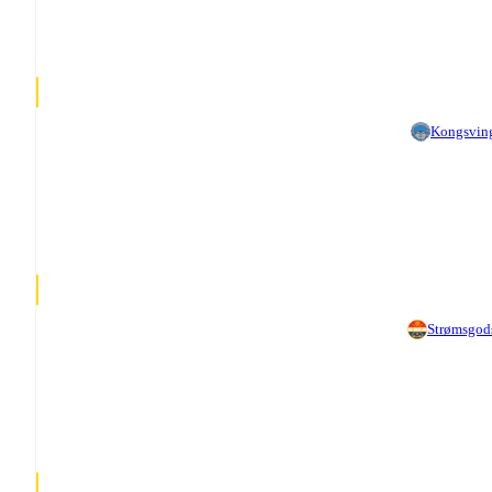
Kongsvin
Strømsgod