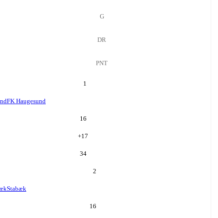
G
DR
PNT
1
und
FK Haugesund
16
+
17
34
2
bæk
Stabæk
16