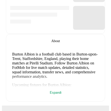
About
Burton Albion is a football club
based in Burton-upon-
Trent, Staffordshire, England
, playing their home
matches at Pirelli Stadium
.
Follow Burton Albion on
FotMob for live match updates, detailed statistics,
squad information, transfer news, and comprehensive
performance analytics.
Upcoming fixtures for
Burton Albion
:
8 agosto 2026
:
EFL Cup
-
vs
Blackburn
Espandi
15 agosto 2026
:
League One
-
vs
Stevenage
22 agosto 2026
:
League One
-
at
Leicester
29 agosto 2026
:
League One
-
at
Notts County