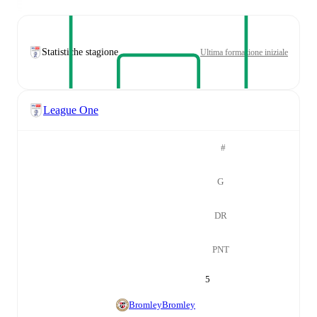
Statistiche stagione
Ultima formazione iniziale
League One
#
G
DR
PNT
5
Bromley
Bromley