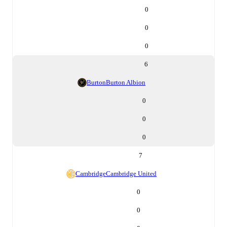
0
0
0
6
Burton
Burton Albion
0
0
0
7
Cambridge
Cambridge United
0
0