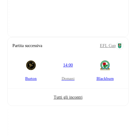
Partita successiva
EFL Cup
14:00
Burton
domani
Blackburn
Tutti gli incontri