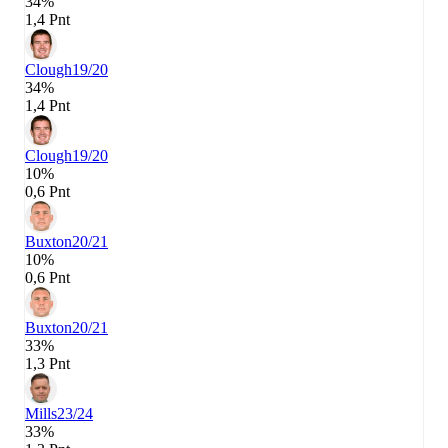
34%
1,4 Pnt
Clough
19/20
34%
1,4 Pnt
Clough
19/20
10%
0,6 Pnt
Buxton
20/21
10%
0,6 Pnt
Buxton
20/21
33%
1,3 Pnt
Mills
23/24
33%