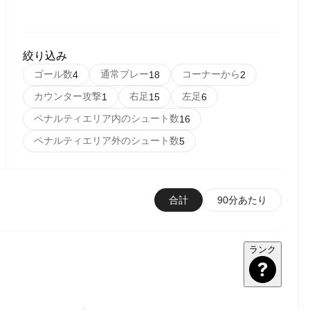
絞り込み
ゴール数
通常プレー
コーナーから
4
18
2
カウンター攻撃
右足
左足
1
15
6
ペナルティエリア内のシュート数
16
ペナルティエリア外のシュート数
5
合計
90分あたり
ランク