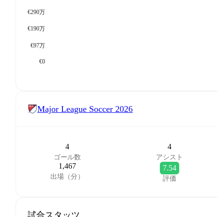
€290万
€190万
€97万
€0
Major League Soccer
2026
4
4
ゴール数
アシスト
1,467
7.54
出場（分）
評価
試合スタッツ