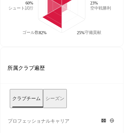
60%
23%
シュート試行
空中戦勝利
ゴール数
守備貢献
82%
25%
所属クラブ遍歴
クラブチーム
シーズン
プロフェッショナルキャリア