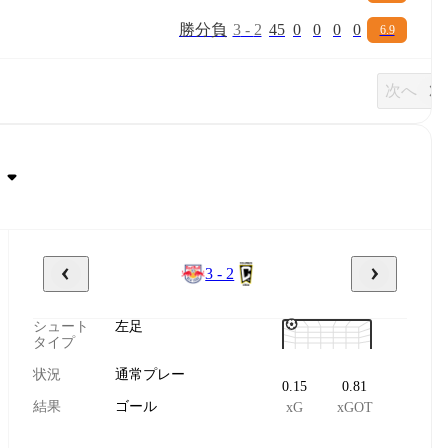
勝
分
負
3
-
2
45
0
0
0
0
6.9
次へ
3 - 2
シュート
左足
タイプ
状況
通常プレー
0.15
0.81
結果
ゴール
xG
xGOT