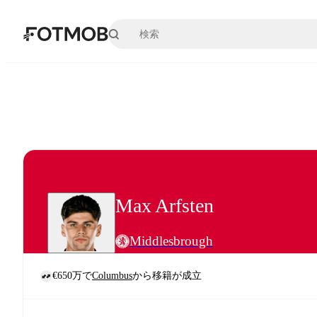
メインコンテンツへスキップ
Max Arfsten
Middlesbrough
€650万で
Columbus
から移籍が成立