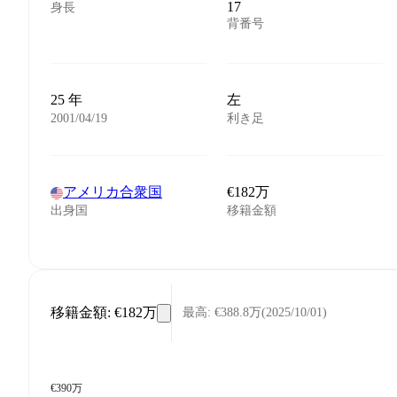
17
身長
背番号
25 年
左
2001/04/19
利き足
アメリカ合衆国
€182万
出身国
移籍金額
移籍金額
:
€182万
最高
:
€388.8万
(
2025/10/01
)
€390万