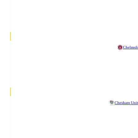
Chelmsf
Chesham Uni