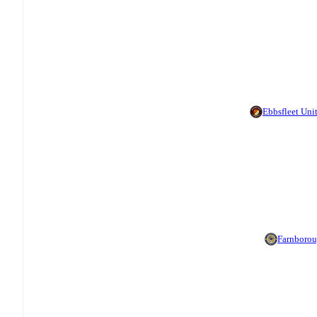
Ebbsfleet Uni
Farnboro