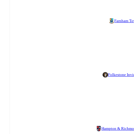
Farnham T
Folkestone Invi
Hampton & Richm