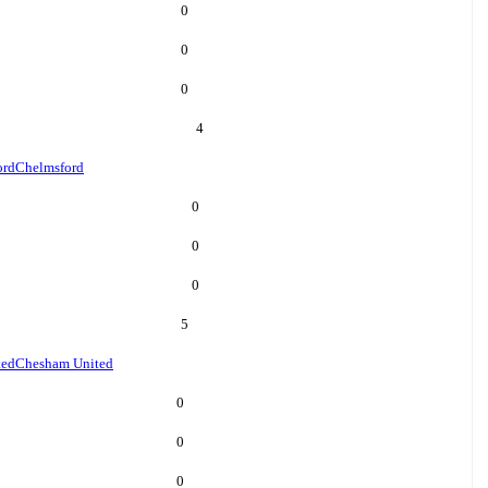
0
0
0
4
ord
Chelmsford
0
0
0
5
ted
Chesham United
0
0
0