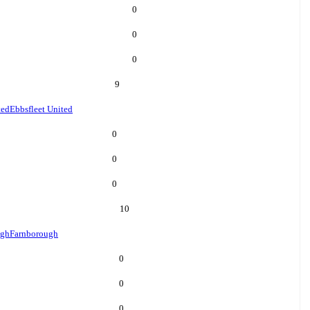
0
0
0
9
ted
Ebbsfleet United
0
0
0
10
ugh
Farnborough
0
0
0