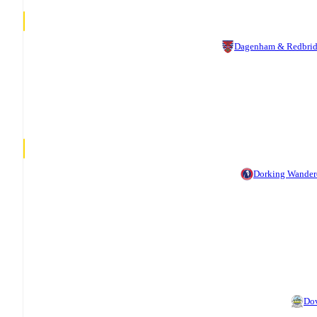
Dagenham & Redbri
Dorking Wander
Do