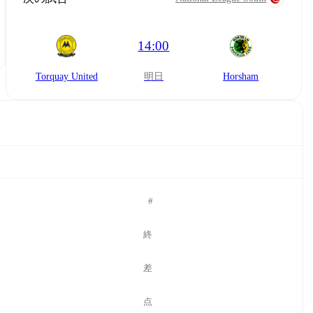
14:00
Torquay United
明日
Horsham
#
終
差
点