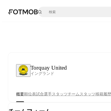
メインコンテンツへスキップ
Torquay United
イングランド
概要
順位表
試合
選手スタッツ
チームスタッツ
移籍
履