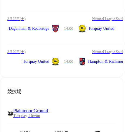
8月22日(土)
National League South
Dagenham & Redbridge
14:00
Torquay United
8月29日(土)
National League South
Torquay United
14:00
Hampton & Richmond
競技場
Plainmoor Ground
Torquay, Devon