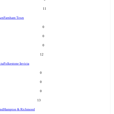
11
own
Farnham Town
0
0
0
12
cta
Folkestone Invicta
0
0
0
13
ond
Hampton & Richmond