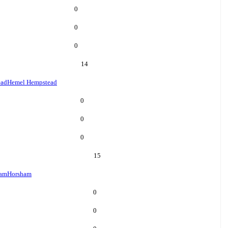
0
0
0
14
ead
Hemel Hempstead
0
0
0
15
ham
Horsham
0
0