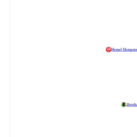
Hemel Hempst
Hors