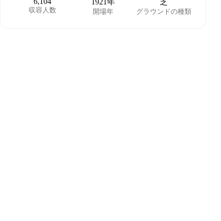
6,104
1921年
芝
収容人数
開場年
グラウンドの種類