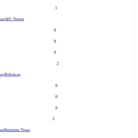
1
ton
AFC Totton
0
0
0
2
cay
Billericay
0
0
0
3
own
Braintree Town