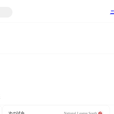
歴
次の試合
National League South