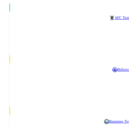
AFC Tot
Billeri
Braintree T