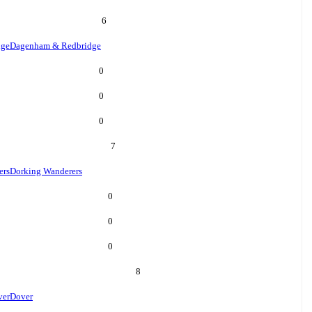
6
dge
Dagenham & Redbridge
0
0
0
7
ers
Dorking Wanderers
0
0
0
8
ver
Dover