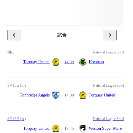
試合
明日
National League South
Torquay United
14:00
Horsham
8月15日(土)
National League South
Tonbridge Angels
14:00
Torquay United
8月18日(火)
National League South
Torquay United
18:45
Weston Super Mare