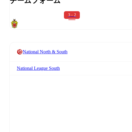
チームフォーム
3 - 2
National North & South
National League South