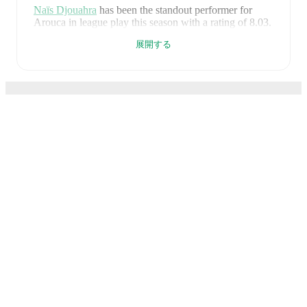
Naïs Djouahra
has been the standout performer for
Arouca
in league play
this season with a rating of
8.03
.
Ignacio de Arruabarrena
and
Barbero
have also
展開する
impressed with ratings of
7.73
and
7.65
respectively.
Barbero
leads
Arouca
's scoring
in league play
with
1
goal
this season.
Naïs Djouahra
is the chief creator for
Arouca
in league
play
with
1
assist
this season.
Arouca
have been in
strong form
recently, winning
3
of
their last
3
matches (
100
% win rate). They have scored
FotMobはサッカーのため
7
goals
and conceded
2
during this period.
Overall,
they have shown good attacking threat.
Defensively,
に不可欠なアプリです。
they have been solid, conceding an average of 0.7
goals per game.
In the
Liga Portugal
, their recent
results include
a
3
-
1
win against
Gil Vicente
,
a
3
-
1
win
against
Tondela
, and
a
1
-
0
win against
Vitoria de
試合
Guimaraes
.
ニュース
Recent results for
Arouca
:
移籍センター
2026年5月11日
:
Liga Portugal
-
3
-
1
win
at
Gil
噂
Vicente
テレビ番組表