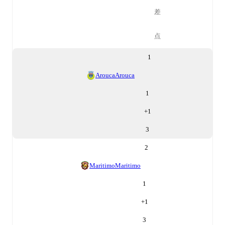
差
点
1
Arouca
Arouca
1
+
1
3
2
Maritimo
Maritimo
1
+
1
3