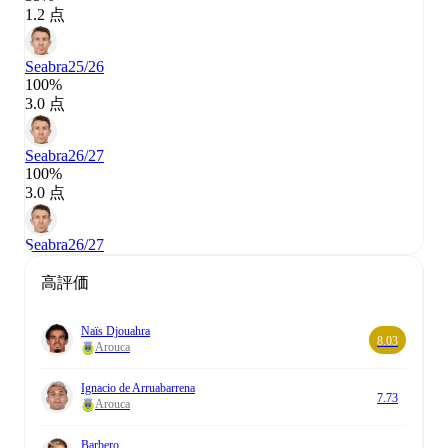
1.2 点
Seabra
25/26
100%
3.0 点
Seabra
26/27
100%
3.0 点
Seabra
26/27
高評価
Naïs Djouahra
8.03
Arouca
Ignacio de Arruabarrena
7.73
Arouca
Barbero