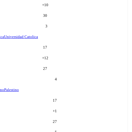
+
10
30
3
ica
Universidad Catolica
17
+
12
27
4
ino
Palestino
17
+
1
27