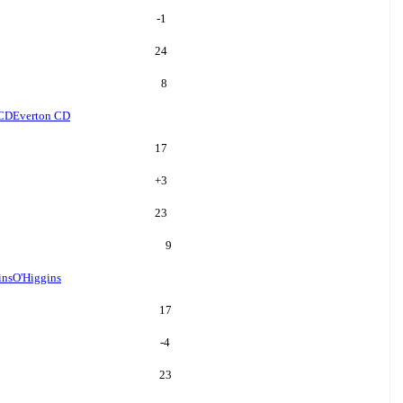
-1
24
8
 CD
Everton CD
17
+
3
23
9
ins
O'Higgins
17
-4
23