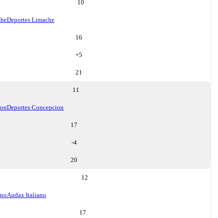
10
che
Deportes Limache
16
+
5
21
11
ion
Deportes Concepcion
17
-4
20
12
ano
Audax Italiano
17