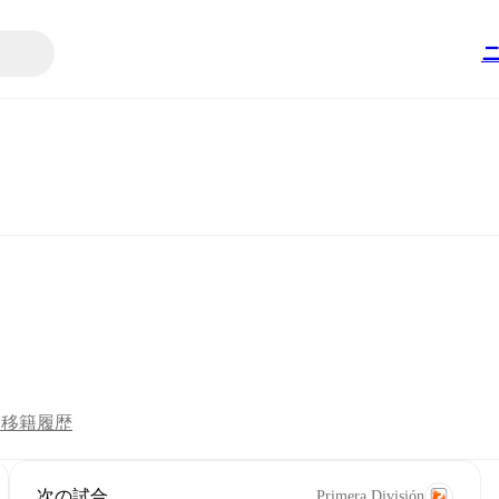
ツ
移籍
履歴
次の試合
Primera División