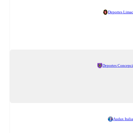
Deportes Lima
Deportes Concepc
Audax Itali