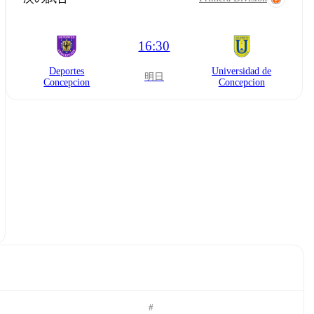
16:30
Deportes
Universidad de
明日
Concepcion
Concepcion
#