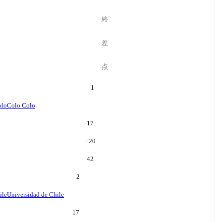
終
差
点
1
olo
Colo Colo
17
+
20
42
2
ile
Universidad de Chile
17