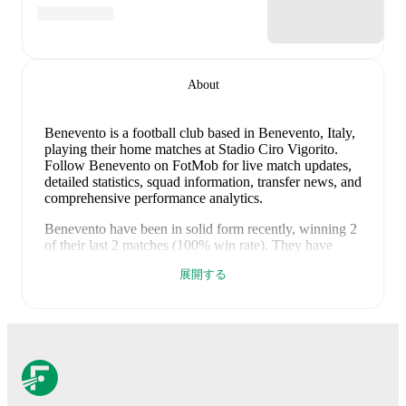
About
Benevento is a football club
based in Benevento, Italy
,
playing their home matches at Stadio Ciro Vigorito
.
Follow Benevento on FotMob for live match updates,
detailed statistics, squad information, transfer news, and
comprehensive performance analytics.
Benevento
have been in
solid form
recently, winning
2
of their last
2
matches (
100
% win rate). They have
scored
5
goals
and conceded
1
during this period.
展開する
Overall, their attack has been firing on all cylinders.
Defensively, they have been solid, conceding an
average of 0.5 goals per game.
In the
Serie C Super
Cup
, their recent results include
a
1
-
0
win against
Arezzo
, and
a
4
-
1
win against
LR Vicenza
.
Recent results for
Benevento
:
2026年5月9日
:
Serie C Super Cup
-
1
-
0
win
vs