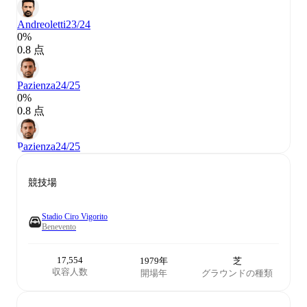
Andreoletti
23/24
0%
0.8 点
Pazienza
24/25
0%
0.8 点
Pazienza
24/25
競技場
Stadio Ciro Vigorito
Benevento
17,554
1979年
芝
収容人数
開場年
グラウンドの種類