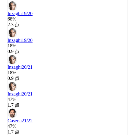
Inzaghi
19/20
68%
2.3 点
Inzaghi
19/20
18%
0.9 点
Inzaghi
20/21
18%
0.9 点
Inzaghi
20/21
47%
1.7 点
Caserta
21/22
47%
1.7 点