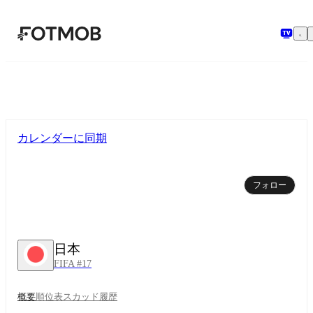
メインコンテンツへスキップ
カレンダーに同期
フォロー
日本
FIFA #17
概要
順位表
スカッド
履歴