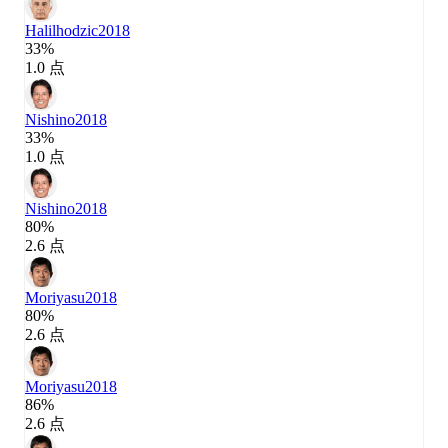
Halilhodzic
2018
33%
1.0 点
Nishino
2018
33%
1.0 点
Nishino
2018
80%
2.6 点
Moriyasu
2018
80%
2.6 点
Moriyasu
2018
86%
2.6 点