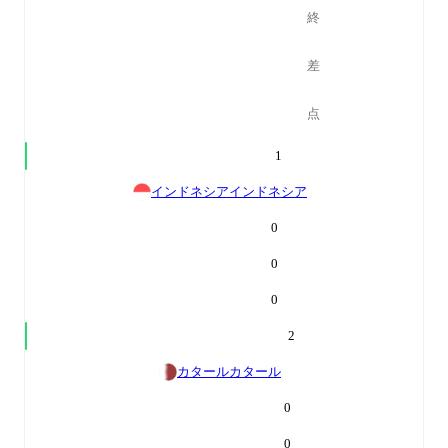
終
差
点
1
インドネシア
インドネシア
0
0
0
2
カタール
カタール
0
0