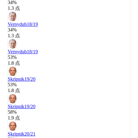
34%
1.3 点
Vernydub
18/19
34%
1.3 点
Vernydub
18/19
53%
1.8 点
Skripnik
19/20
53%
1.8 点
Skripnik
19/20
58%
1.9 点
Skripnik
20/21