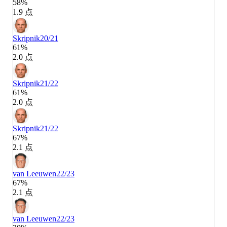
58%
1.9 点
Skripnik
20/21
61%
2.0 点
Skripnik
21/22
61%
2.0 点
Skripnik
21/22
67%
2.1 点
van Leeuwen
22/23
67%
2.1 点
van Leeuwen
22/23