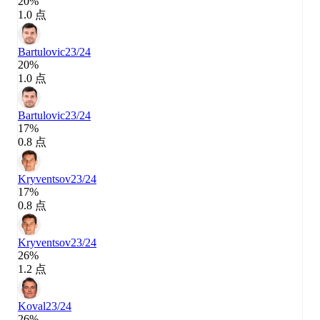
20%
1.0 点
Bartulovic
23/24
20%
1.0 点
Bartulovic
23/24
17%
0.8 点
Kryventsov
23/24
17%
0.8 点
Kryventsov
23/24
26%
1.2 点
Koval
23/24
26%