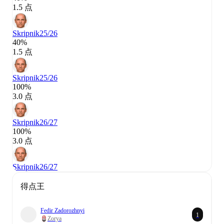
1.5 点
Skripnik
25/26
40%
1.5 点
Skripnik
25/26
100%
3.0 点
Skripnik
26/27
100%
3.0 点
Skripnik
26/27
得点王
Fedir Zadorozhnyi
1
Zorya