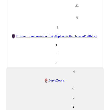
差
点
3
Epitsentr Kamianets-Podilskyi
Epitsentr Kamianets-Podilskyi
1
+
3
3
4
Zorya
Zorya
1
+
2
3