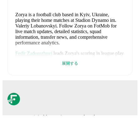
Zorya is a football club
based in Kyiv, Ukraine
,
playing their home matches at Stadion Dynamo im.
Valeriy Lobanovskyi
.
Follow Zorya on FotMob for
live match updates, detailed statistics, squad
information, transfer news, and comprehensive
performance analytics.
Fedir Zadorozhnyi
leads
Zorya
's scoring
in league play
with
1
goal
this season, while
Pylyp Budkivsky
has
展開する
contributed
1
.
Zorya
have been in
strong form
recently, winning
3
of
their last
5
matches (
60
% win rate). They have scored
7
goals
and conceded
3
during this period.
Defensively,
they have been solid, conceding an average of 0.6
goals per game.
In the
Premier League
, their recent
results include
a
1
-
1
draw with
FC Kharkiv
,
a
2
-
1
win
against
FC Oleksandriya
,
a
0
-
0
draw with
Polissya
Zhytomyr
,
a
2
-
1
win against
Karpaty
, and
a
2
-
0
win
FotMobはサッカーのため
against
FC Kolos Kovalivka
.
に不可欠なアプリです。
Recent results for
Zorya
: