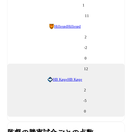
1
11
Hillerød
Hillerød
2
-2
0
12
HB Køge
HB Køge
2
-5
0