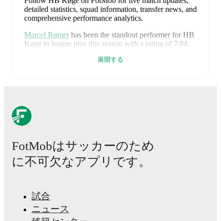
Follow HB Køge on FotMob for live match updates,
detailed statistics, squad information, transfer news, and
comprehensive performance analytics.
Marcel Rømer
has been the standout performer for
HB
Køge
in league play
this season with a rating of
7.04
.
Laurits Bust
and
Viktor Løvgren Sørensen
have also
展開する
impressed with ratings of
6.94
and
6.79
respectively.
HB Køge
have been in
a difficult spell
recently,
winning
1
of their last
5
matches (
20
% win rate). They
have scored
4
goals
and conceded
7
during this period.
Overall, finding the net has proven difficult.
In the
1.
Division Relegation Group
, they faced
a
4
-
0
win
against
Middelfart
,
a
0
-
1
loss to
Hobro
, and
a
0
-
1
loss
to
AaB
.
In the
1. Division
, they faced
a
0
-
3
loss to
Fredericia
, and
a
0
-
2
loss to
Vejle Boldklub
.
FotMobはサッカーのため
Recent results for
HB Køge
:
に不可欠なアプリです。
2026年5月16日
:
1. Division Relegation Group
-
4
-
0
win
at
Middelfart
2026年5月24日
:
1. Division Relegation Group
-
0
-
試合
1
loss
vs
Hobro
ニュース
2026年5月30日
:
1. Division Relegation Group
-
0
-