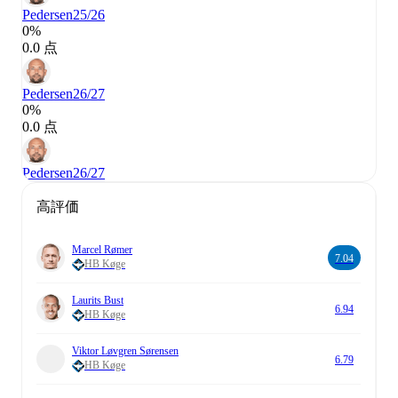
Pedersen
25/26
0%
0.0 点
Pedersen
26/27
0%
0.0 点
Pedersen
26/27
高評価
Marcel Rømer
7.04
HB Køge
Laurits Bust
6.94
HB Køge
Viktor Løvgren Sørensen
6.79
HB Køge