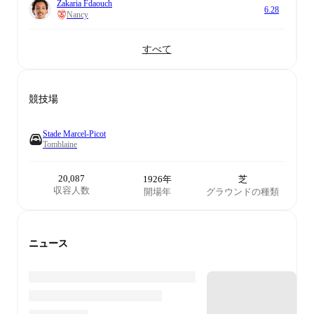
Zakaria Fdaouch
6.28
Nancy
すべて
競技場
Stade Marcel-Picot
Tomblaine
20,087
1926年
芝
収容人数
開場年
グラウンドの種類
ニュース