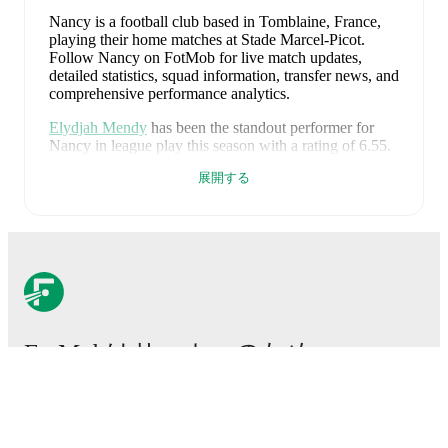
Nancy is a football club
based in Tomblaine, France
,
playing their home matches at Stade Marcel-Picot
.
Follow Nancy on FotMob for live match updates,
detailed statistics, squad information, transfer news, and
comprehensive performance analytics.
Elydjah Mendy
has been the standout performer for
Nancy
in league play
this season with a rating of
6.55
.
Logan Ndenbe
and
Zakaria Fdaouch
have also
展開する
impressed with ratings of
6.46
and
6.28
respectively.
Nancy
have been in
mixed form
recently, winning
1
of
their last
2
matches (
50
% win rate). They have scored
4
goals
and conceded
5
during this period.
Overall, they
have shown good attacking threat.
However, defensive
frailties have been a concern, conceding an average of
2.5 goals per game.
In the
Ligue 2
, they faced
a
3
-
2
win against
Dunkerque
.
In the
Club Friendlies
, they
faced
a
1
-
3
loss to
Troyes
.
FotMobはサッカーのため
Recent results for
Nancy
:
に不可欠なアプリです。
2026年5月9日
:
Ligue 2
-
3
-
2
win
vs
Dunkerque
2026年7月11日
:
Club Friendlies
-
1
-
3
loss
vs