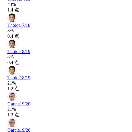
43%
1.4 点
Tholot
17/18
8%
0.4 点
Tholot
18/19
8%
0.4 点
Tholot
18/19
21%
1.2 点
Garcia
19/20
21%
1.2 点
Garcia
19/20