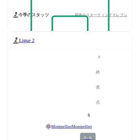
今季のスタッツ
最後のスターティングイレブン
Ligue 2
#
終
差
点
8
Montpellier
Montpellier
0 - 0