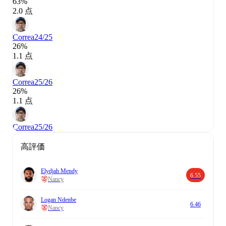
63%
2.0 点
Correa
24/25
26%
1.1 点
Correa
25/26
26%
1.1 点
Correa
25/26
高評価
Elydjah Mendy
6.55
Nancy
Logan Ndenbe
6.46
Nancy