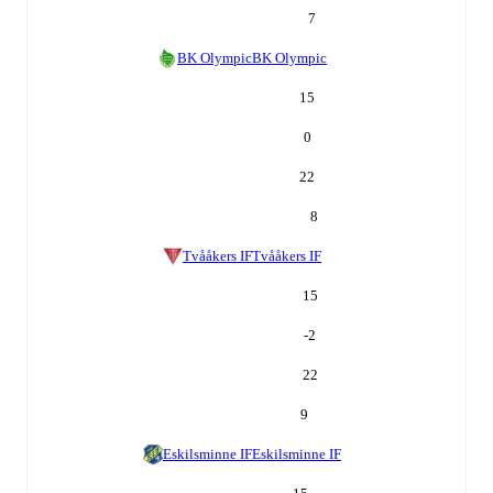
7
BK Olympic
BK Olympic
15
0
22
8
Tvååkers IF
Tvååkers IF
15
-2
22
9
Eskilsminne IF
Eskilsminne IF