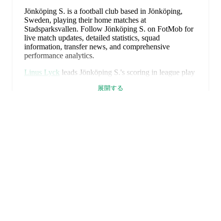
Jönköping S. is a football club
based in Jönköping,
Sweden
, playing their home matches at
Stadsparksvallen
.
Follow Jönköping S. on FotMob for
live match updates, detailed statistics, squad
information, transfer news, and comprehensive
performance analytics.
Linus Lyck
leads
Jönköping S.
's scoring
in league play
with
4
goals
this season.
Faiz Abdelaziz Benatallah
has
展開する
contributed
3
, while
Jacob Shamoun
has added
3
.
Jönköping S.
have been in
a difficult spell
recently,
winning
0
of their last
5
matches (
0
% win rate). They
have scored
3
goals
and conceded
8
during this period.
Overall, finding the net has proven difficult.
In the
Ettan Soedra
, they faced
a
1
-
2
loss to
Tvååkers IF
,
a
0
-
0
draw with
Lunds BK
,
a
0
-
1
loss to
AFC Malmoe
,
and
a
2
-
4
loss to
FC Rosengård
.
In the
Cup
, they faced
a
0
-
1
loss to
IFK Skövde FK
.
FotMobはサッカーのため
Recent results for
Jönköping S.
:
に不可欠なアプリです。
2026年6月13日
:
Ettan Soedra
-
1
-
2
loss
at
Tvååkers IF