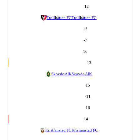
12
Trollhättan FC
Trollhättan FC
15
-7
16
13
Skövde AIK
Skövde AIK
15
-11
16
14
Kristianstad FC
Kristianstad FC