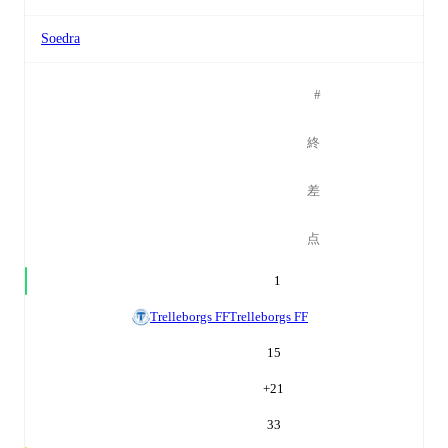
Soedra
#
終
差
点
1
Trelleborgs FF
Trelleborgs FF
15
+
21
33