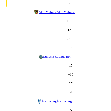
2
AFC Malmoe
AFC Malmoe
15
+
12
28
3
Lunds BK
Lunds BK
15
+
10
27
4
Åtvidaberg
Åtvidaberg
15