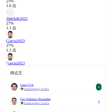
25%
1.0 点
Jildefalk
2022
27%
1.1 点
Garcia
2023
27%
1.1 点
Garcia
2023
得点王
Linus Lyck
4
Joenkoepings Soedra
Faiz Abdelaziz Benatallah
3
Joenkoepings Soedra