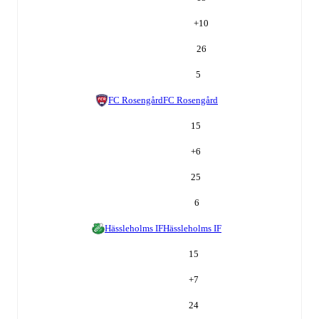
+
10
26
5
FC Rosengård
FC Rosengård
15
+
6
25
6
Hässleholms IF
Hässleholms IF
15
+
7
24