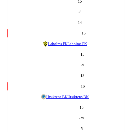
15
-8
14
15
Laholms FK
Laholms FK
15
-9
13
16
Utsiktens BK
Utsiktens BK
15
-29
5