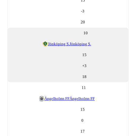
15
-3
20
10
Jönköping S.
Jönköping S.
15
+
3
18
11
Ängelholms FF
Ängelholms FF
15
0
17