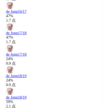
de Jong
16/17
47%
1.7 点
de Jong
17/18
47%
1.7 点
de Jong
17/18
24%
0.9 点
de Jong
18/19
24%
0.9 点
de Jong
18/19
59%
2.1 点