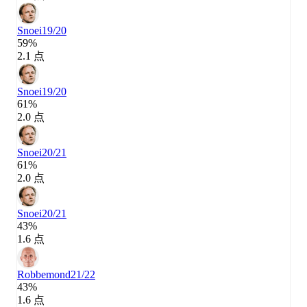
Snoei
19/20
59%
2.1 点
Snoei
19/20
61%
2.0 点
Snoei
20/21
61%
2.0 点
Snoei
20/21
43%
1.6 点
Robbemond
21/22
43%
1.6 点