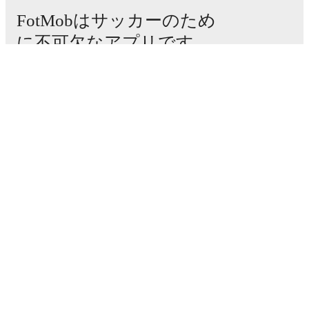
Recent results for
De Graafschap
:
FotMobはサッカーのため
2026年5月6日
:
Eredivisie Qualification
-
1
-
3
loss
at
に不可欠なアプリです。
Almere City FC
2026年5月9日
:
Eredivisie Qualification
-
2
-
2
draw
vs
Almere City FC
試合
2026年7月3日
:
Club Friendlies
-
2
-
7
loss
at
SC
ニュース
Heerenveen
2026年7月17日
:
Club Friendlies
-
3
-
6
loss
vs
移籍センター
Telstar
噂
Upcoming fixtures for
De Graafschap
:
テレビ番組表
私たちについて
2026年8月9日
:
Eerste Divisie
-
at
Helmond Sport
採用情報
2026年8月17日
:
Eerste Divisie
-
vs
Jong AZ
Alkmaar
広告掲載
2026年8月23日
:
Eerste Divisie
-
at
VVV-Venlo
Lineup Builder
2026年8月29日
:
Eerste Divisie
-
vs
Almere City
FAQ
FC
FIFA男子ランキング
2026年9月4日
:
Eerste Divisie
-
at
Heracles
FIFA女子ランキング
試合予想
Looking ahead,
De Graafschap
have
2
home
games