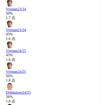
Vreman
23/24
50%
1.7 点
Vreman
23/24
45%
1.6 点
Vreman
24/25
45%
1.6 点
Vreman
24/25
56%
1.8 点
Dijkhuizen
24/25
56%
1.8 点