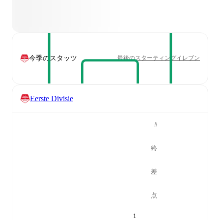
今季のスタッツ
最後のスターティングイレブン
Eerste Divisie
#
終
差
点
1