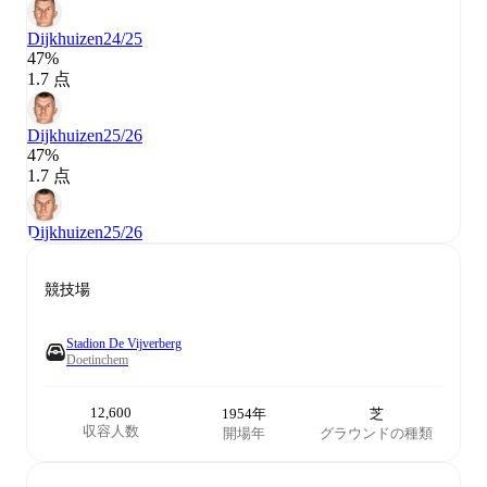
Dijkhuizen
24/25
47%
1.7 点
Dijkhuizen
25/26
47%
1.7 点
Dijkhuizen
25/26
競技場
Stadion De Vijverberg
Doetinchem
12,600
1954年
芝
収容人数
開場年
グラウンドの種類