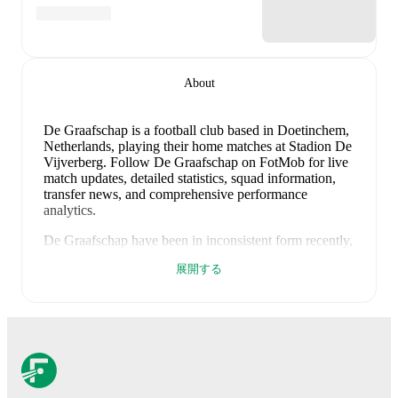
About
De Graafschap is a football club
based in Doetinchem,
Netherlands
, playing their home matches at Stadion De
Vijverberg
.
Follow De Graafschap on FotMob for live
match updates, detailed statistics, squad information,
transfer news, and comprehensive performance
analytics.
De Graafschap
have been in
inconsistent form
recently,
winning
0
of their last
4
matches (
0
% win rate). They
展開する
have scored
8
goals
and conceded
18
during this
period.
Overall, they have shown good attacking threat.
However, defensive frailties have been a concern,
conceding an average of 4.5 goals per game.
In the
Eredivisie Qualification
, they faced
a
1
-
3
loss to
Almere City FC
, and
a
2
-
2
draw with
Almere City FC
.
In the
Club Friendlies
, they faced
a
2
-
7
loss to
SC
Heerenveen
, and
a
3
-
6
loss to
Telstar
.