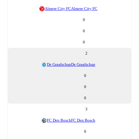
Almere City FC
Almere City FC
0
0
0
2
De Graafschap
De Graafschap
0
0
0
3
FC Den Bosch
FC Den Bosch
0