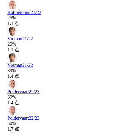
Robbemond
21/22
25%
1.1 点
Vreman
21/22
25%
1.1 点
Vreman
21/22
39%
1.4 点
Poldervaart
22/23
39%
1.4 点
Poldervaart
22/23
50%
1.7 点