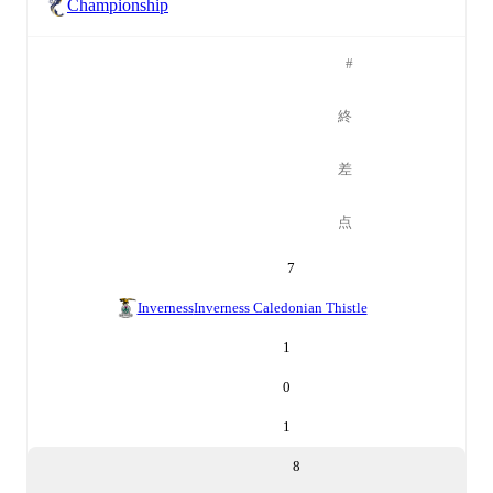
Championship
#
終
差
点
7
Inverness
Inverness Caledonian Thistle
1
0
1
8