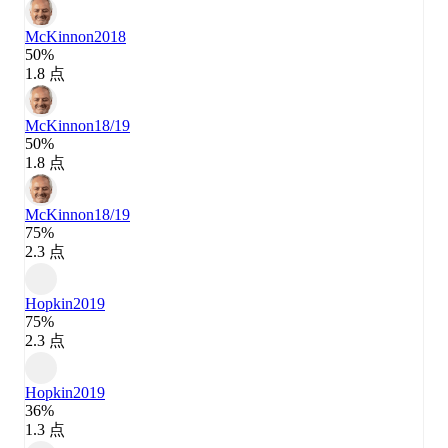
McKinnon
2018
50%
1.8 点
McKinnon
18/19
50%
1.8 点
McKinnon
18/19
75%
2.3 点
Hopkin
2019
75%
2.3 点
Hopkin
2019
36%
1.3 点