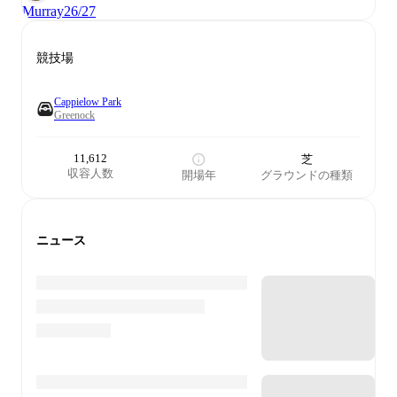
Murray
26/27
競技場
Cappielow Park
Greenock
11,612
芝
収容人数
開場年
グラウンドの種類
ニュース