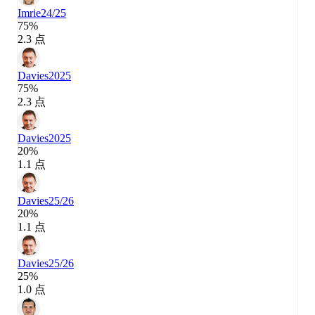
Imrie
24/25
75%
2.3 点
Davies
2025
75%
2.3 点
Davies
2025
20%
1.1 点
Davies
25/26
20%
1.1 点
Davies
25/26
25%
1.0 点