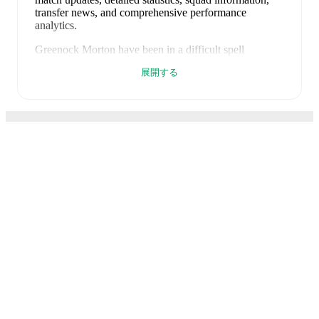
transfer news, and comprehensive performance
analytics.
Greenock Morton
have been in
a difficult spell
recently, winning
0
of their last
5
matches (
0
% win
展開する
rate). They have scored
0
goals
and conceded
8
during
this period.
Overall, finding the net has proven difficult.
In the
League Cup Grp. F
, they faced
a
0
-
1
loss to
Linlithgow Rose
,
a
0
-
2
loss to
East Fife
,
a
0
-
3
loss to
St. Johnstone
, and
a
0
-
1
loss to
Inverness Caledonian
Thistle
.
In the
Championship
, they faced
a
0
-
1
loss to
Partick Thistle
.
Recent results for
Greenock Morton
:
FotMobはサッカーのため
2026年7月11日
:
League Cup Grp. F
-
0
-
1
loss
vs
Linlithgow Rose
に不可欠なアプリです。
2026年7月14日
:
League Cup Grp. F
-
0
-
2
loss
at
East Fife
2026年7月18日
:
League Cup Grp. F
-
0
-
3
loss
at
試合
St. Johnstone
ニュース
2026年7月25日
:
League Cup Grp. F
-
0
-
1
loss
vs
Inverness Caledonian Thistle
移籍センター