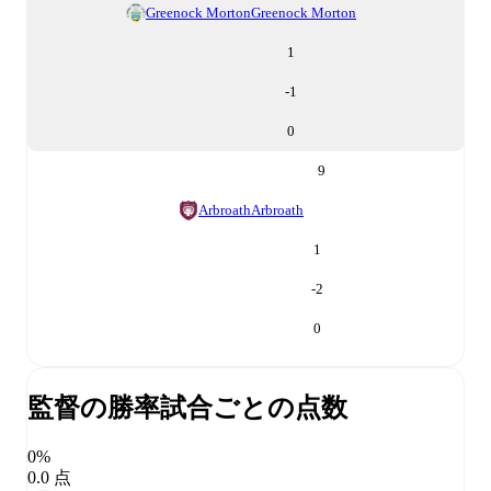
Greenock Morton
Greenock Morton
1
-1
0
9
Arbroath
Arbroath
1
-2
0
監督の勝率
試合ごとの点数
0%
0.0 点