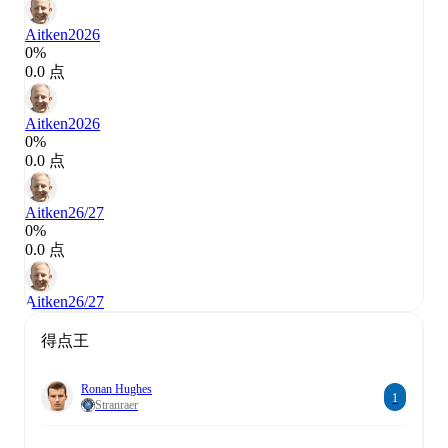
Aitken
2026
0%
0.0 点
Aitken
2026
0%
0.0 点
Aitken
26/27
0%
0.0 点
Aitken
26/27
得点王
Ronan Hughes
1
Stranraer