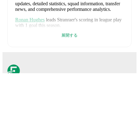
updates, detailed statistics, squad information, transfer
news, and comprehensive performance analytics.
Ronan Hughes
leads
Stranraer
's scoring
in league play
with
1
goal
this season.
展開する
Stranraer
have been in
a difficult spell
recently,
winning
0
of their last
5
matches (
0
% win rate). They
have scored
5
goals
and conceded
13
during this
period.
However, defensive frailties have been a
concern, conceding an average of 2.6 goals per game.
In the
League Cup Grp. G
, they faced
a
2
-
3
loss to
Ayr
United
,
a
2
-
2
draw with
Alloa Athletic
,
a
0
-
2
loss to
Edinburgh City
, and
a
0
-
3
loss to
Falkirk
.
In the
League Two
, they faced
a
1
-
3
loss to
Clyde
.
FotMobはサッカーのため
Recent results for
Stranraer
:
に不可欠なアプリです。
2026年7月11日
:
League Cup Grp. G
-
2
-
3
loss
vs
Ayr United
2026年7月18日
:
League Cup Grp. G
-
2
-
2
draw
at
Alloa Athletic
試合
2026年7月21日
:
League Cup Grp. G
-
0
-
2
loss
vs
ニュース
Edinburgh City
移籍センター