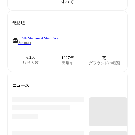
すべて
競技場
LIME Stadium at Stair Park
Stranraer
6,250
1907年
芝
収容人数
開場年
グラウンドの種類
ニュース