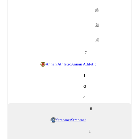
終
差
点
7
Annan Athletic
Annan Athletic
1
-2
0
8
Stranraer
Stranraer
1