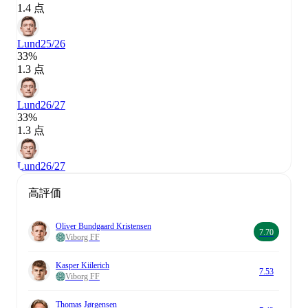
1.4 点
Lund
25/26
33%
1.3 点
Lund
26/27
33%
1.3 点
Lund
26/27
高評価
Oliver Bundgaard Kristensen
7.70
Viborg FF
Kasper Kiilerich
7.53
Viborg FF
Thomas Jørgensen