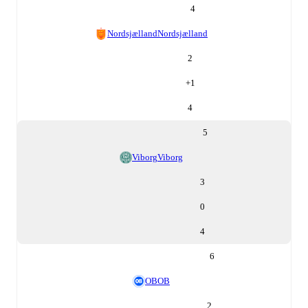
4
Nordsjælland
Nordsjælland
2
+
1
4
5
Viborg
Viborg
3
0
4
6
OB
OB
2