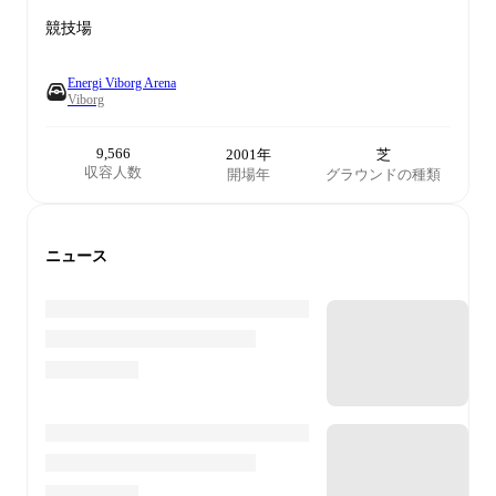
競技場
Energi Viborg Arena
Viborg
9,566
2001年
芝
収容人数
開場年
グラウンドの種類
ニュース