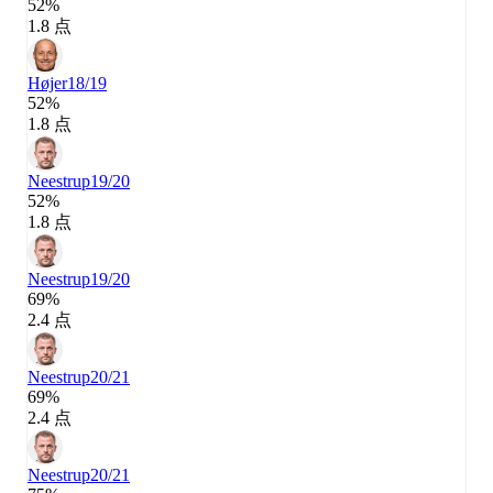
52%
1.8 点
Højer
18/19
52%
1.8 点
Neestrup
19/20
52%
1.8 点
Neestrup
19/20
69%
2.4 点
Neestrup
20/21
69%
2.4 点
Neestrup
20/21