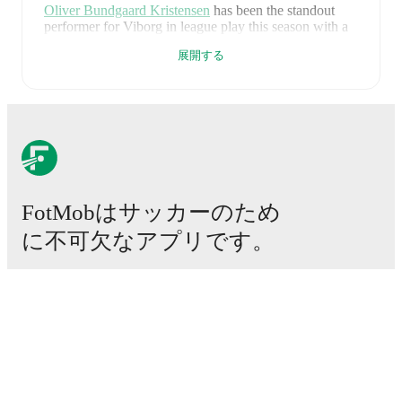
Oliver Bundgaard Kristensen
has been the standout
performer for
Viborg
in league play
this season with a
rating of
7.70
.
Kasper Kiilerich
and
Thomas Jørgensen
展開する
have also impressed with ratings of
7.53
and
7.42
respectively.
Thomas Jørgensen
leads
Viborg
's scoring
in league
play
with
1
goal
this season.
Oliver Bundgaard Kristensen
is the chief creator for
Viborg
in league play
with
1
assist
this season.
Viborg
have been in
mixed form
recently, winning
2
of
FotMobはサッカーのため
their last
5
matches (
40
% win rate). They have scored
4
goals
and conceded
3
during this period.
Overall,
に不可欠なアプリです。
finding the net has proven difficult.
Defensively, they
have been solid, conceding an average of 0.6 goals per
game.
In the
Club Friendlies
, they faced
a
2
-
0
win
against
Notts County
, and
a
1
-
2
loss to
FC København
.
試合
In the
Superligaen
, they faced
a
1
-
0
win against
OB
,
a
ニュース
0
-
1
loss to
Brøndby IF
, and
a
0
-
0
draw with
Sønderjyske
.
移籍センター
噂
Recent results for
Viborg
:
テレビ番組表