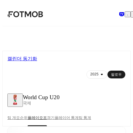
본문으로 건너뛰기
캘린더 동기화
팔로우
World Cup U20
국제
팀 개요
순위
플레이오프
경기
플레이어 통계
팀 통계