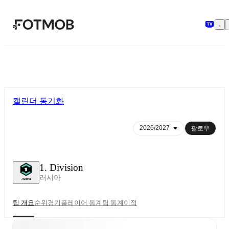
본문으로 건너뛰기
캘린더 동기화
팔로우
1. Division
러시아
팀 개요
순위
경기
플레이어 통계
팀 통계
이적