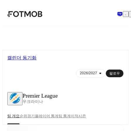
본문으로 건너뛰기
캘린더 동기화
팔로우
Premier League
우크라이나
팀 개요
순위
경기
플레이어 통계
팀 통계
이적
시즌