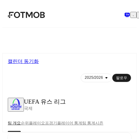
본문으로 건너뛰기
캘린더 동기화
팔로우
UEFA 유스 리그
국제
팀 개요
순위
플레이오프
경기
플레이어 통계
팀 통계
시즌