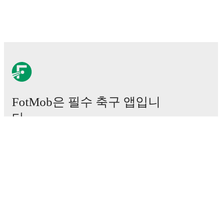
FotMob은 필수 축구 앱입니
다.
경기
뉴스
이적 센터
루머
TV 일정
정보