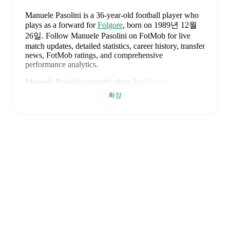
Manuele Pasolini
is a 36-year-old football player who
plays as a forward
for
Folgore
, born on 1989년 12월
26일
.
Follow Manuele Pasolini on FotMob for live
match updates, detailed statistics, career history, transfer
news, FotMob ratings, and comprehensive
performance analytics.
Manuele Pasolini
currently plays for
Folgore
.
확장
Manuele Pasolini
is from
Italy
, and the
national team
includes
Alessio Cacciamani
,
Lorenzo Venturino
,
Niccolò Fortini
,
Gianluigi Donnarumma
,
Marco
Palestra
,
Davide Bartesaghi
,
Fabio Chiarodia
,
Luca
Lipani
,
Filippo Mane
,
Luigi Cherubini
,
Francesco
Camarda
,
Francesco Pio Esposito
,
Cher Ndour
,
Luca
Koleosho
,
Giovanni Daffara
,
Luca Reggiani
,
Tommaso Berti
,
Pietro Comuzzo
,
Giacomo Faticanti
,
Seydou Fini
,
Jeff Ekhator
,
Samuele Inácio
,
Matteo
Dagasso
,
Niccolò Pisilli
,
Costantino Favasuli
,
Lorenzo
Palmisani
,
and
Honest Ahanor
.
Explore each player's
page on FotMob for comprehensive statistics, match
history, and international career data.
FotMob provides comprehensive coverage of
Manuele