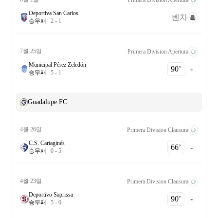
Deportiva San Carlos
벤치
승
무
패
2
-
1
7월 25일
Primera Division Apertura
Municipal Pérez Zeledón
90‎’‎
-
승
무
패
5
-
1
Guadalupe FC
4월 26일
Primera Division Clausura
C.S. Cartaginés
66‎’‎
-
승
무
패
0
-
5
4월 23일
Primera Division Clausura
Deportivo Saprissa
90‎’‎
-
승
무
패
5
-
0