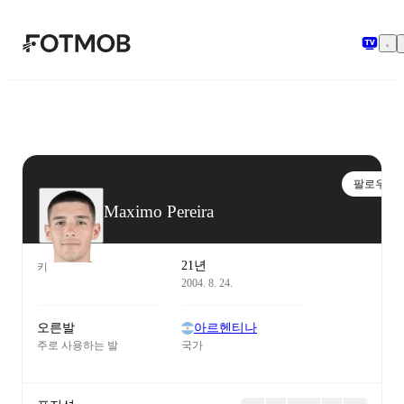
본문으로 건너뛰기
팔로우
Maximo Pereira
21년
키
2004. 8. 24.
오른발
아르헨티나
주로 사용하는 발
국가