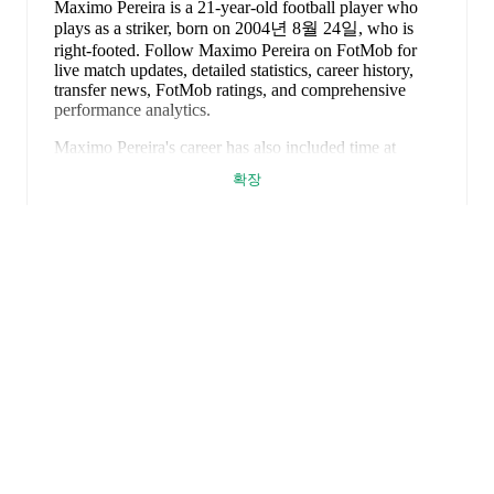
Maximo Pereira
is a 21-year-old football player who
plays as a striker
, born on 2004년 8월 24일, who is
right-footed
.
Follow Maximo Pereira on FotMob for
live match updates, detailed statistics, career history,
transfer news, FotMob ratings, and comprehensive
performance analytics.
Maximo Pereira
's career has also included time at
Municipal de Pérez Zeledón
and
CA Chaco For Ever
.
확장
Maximo Pereira
is from
Argentina
, and the
national
team includes
Juan Musso
,
Marcos Senesi
,
Nicolás
Tagliafico
,
Gonzalo Montiel
,
Leandro Paredes
,
Lisandro Martínez
,
Rodrigo De Paul
,
Valentín Barco
,
Julián Álvarez
,
Lionel Messi
,
Giovani Lo Celso
,
Gerónimo Rulli
,
Cristian Romero
,
Exequiel Palacios
,
Nicolás González
,
Thiago Almada
,
Giuliano Simeone
,
Nico Paz
,
Nicolás Otamendi
,
Alexis Mac Allister
,
José
López
,
Lautaro Martínez
,
Emiliano Martínez
,
Enzo
FotMob은 필수 축구 앱입니
Fernández
,
Facundo Medina
,
and
Nahuel Molina
.
다.
Explore each player's page on FotMob for
comprehensive statistics, match history, and
international career data.
Maximo Pereira
has competed in
Primera Nacional
.
경기