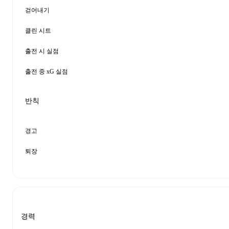
걷어내기
클린 시트
출전 시 실점
출전 중 xG 실점
반칙
경고
퇴장
경력