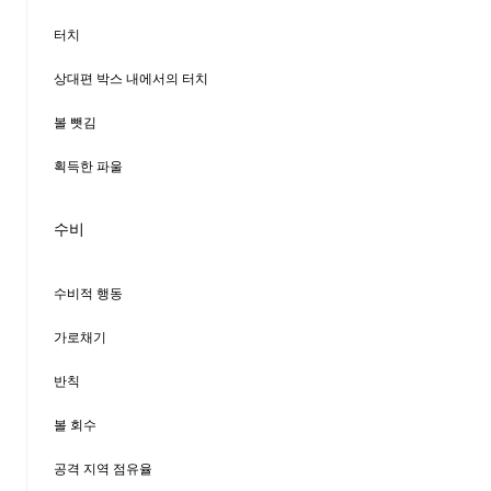
터치
상대편 박스 내에서의 터치
볼 뺏김
획득한 파울
수비
수비적 행동
가로채기
반칙
볼 회수
공격 지역 점유율