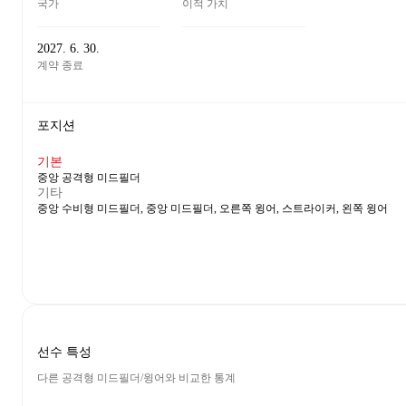
국가
이적 가치
2027. 6. 30.
계약 종료
포지션
기본
중앙 공격형 미드필더
기타
중앙 수비형 미드필더, 중앙 미드필더, 오른쪽 윙어, 스트라이커, 왼쪽 윙어
선수 특성
다른 공격형 미드필더/윙어와 비교한 통계