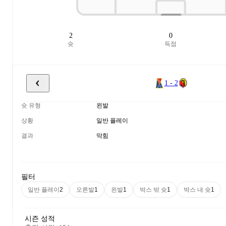
2
0
슛
득점
1 - 2
슛 유형
왼발
상황
일반 플레이
결과
막힘
필터
일반 플레이
오른발
왼발
박스 밖 슛
박스 내 슛
2
1
1
1
1
시즌 성적