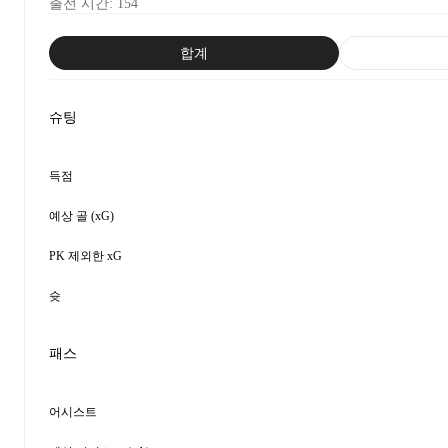
출전 시간
:
154
합계
슈팅
득점
예상 골 (xG)
PK 제외한 xG
슛
패스
어시스트