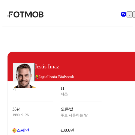
본문으로 건너뛰기
Jesús Imaz
Jagiellonia Białystok
11
키
셔츠
35년
오른발
1990. 9. 26.
주로 사용하는 발
스페인
€30.6만