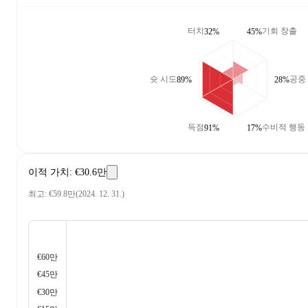
터치
기회 창출
32%
45%
슛 시도
공중
89%
28%
득점
수비적 행동
91%
17%
이적 가치
:
€30.6만
최고
:
€59.8만
(
2024. 12. 31.
)
€60만
€45만
€30만