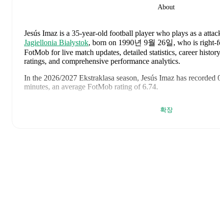
About
Jesús Imaz
is a 35-year-old football player who plays as a attac
Jagiellonia Białystok
, born on 1990년 9월 26일, who is right-f
FotMob for live match updates, detailed statistics, career histo
ratings, and comprehensive performance analytics.
In the
2026/2027
Ekstraklasa
season,
Jesús Imaz
has recorded
minutes, an average FotMob rating of 6.74
.
Jesús Imaz
's
10
most recent matches are shown below. Visit each
확장
including lineups, match events, and advanced statistics:
2026년 8월 6일
:
2
-
1
win
at home vs
Rangers
(
80 minutes
)
2026년 7월 31일
:
2
-
1
win
away at
Motor Lublin
(
68 minut
2026년 7월 25일
:
1
-
0
win
at home vs
Korona Kielce
(
86 m
2026년 5월 23일
:
1
-
0
win
at home vs
Zagłębie Lubin
(
84 m
2026년 5월 17일
:
2
-
2
draw
away at
GKS Katowice
(
90 mi
FotMob rating
)
2026년 5월 13일
:
2
-
0
win
away at
Raków Częstochowa
(
7
rating
)
2026년 5월 9일
:
3
-
2
win
at home vs
Pogoń Szczecin
(
77 m