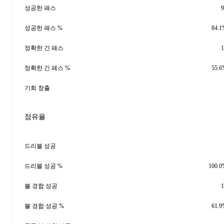
성공한 패스
9
성공한 패스 %
84.1
정확한 긴 패스
1
정확한 긴 패스 %
55.6
기회 창출
점유율
드리블 성공
드리블 성공 %
100.0
볼 경합 성공
1
볼 경합 성공 %
61.9