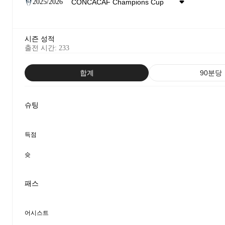
2025/2026
시즌 성적
출전 시간
:
233
합계
90분당
슈팅
득점
슛
패스
어시스트