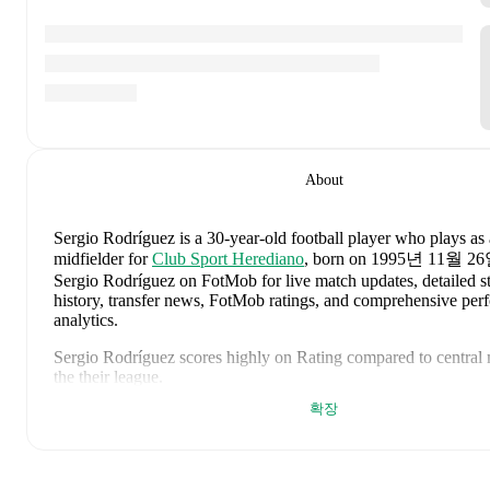
About
Sergio Rodríguez
is a 30-year-old football player who plays as 
midfielder
for
Club Sport Herediano
, born on 1995년 11월 2
Sergio Rodríguez on FotMob for live match updates, detailed sta
history, transfer news, FotMob ratings, and comprehensive pe
analytics.
Sergio Rodríguez
scores highly on
Rating
compared to
central 
the
their league
.
확장
Sergio Rodríguez
's
10
most recent matches are shown below. V
page for full details including lineups, match events, and advanc
2026년 8월 3일
:
1
-
1
draw
away at
Inter San Carlos
(
unused