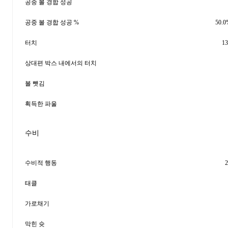
공중 볼 경합 성공
공중 볼 경합 성공 %
50.0
터치
13
상대편 박스 내에서의 터치
볼 뺏김
획득한 파울
수비
수비적 행동
2
태클
가로채기
막힌 슛