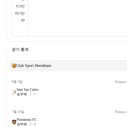
€13만
€6.5만
€0
경기 통계
Club Sport Herediano
8월 3일
Primera 
Inter San Carlos
승
무
패
1
-
1
7월 24일
Primera 
Puntarenas FC
승
무
패
3
-
0