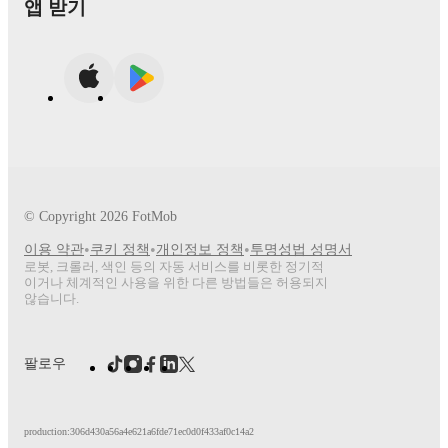
앱 받기
© Copyright
2026
FotMob
•
•
•
이용 약관
쿠키 정책
개인정보 정책
투명성법 성명서
로봇, 크롤러, 색인 등의 자동 서비스를 비롯한 정기적
이거나 체계적인 사용을 위한 다른 방법들은 허용되지
않습니다.
팔로우
production:306d430a56a4e621a6fde71ec0d0f433af0c14a2