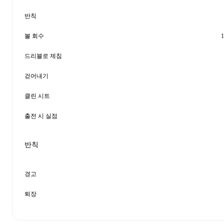
반칙
볼 회수
1
드리블로 제침
걷어내기
클린 시트
출전 시 실점
반칙
경고
퇴장