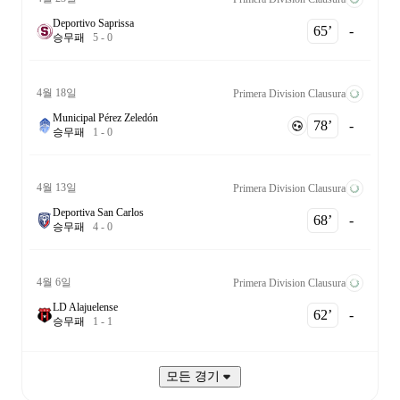
Deportivo Saprissa
65‎’‎
-
승
무
패
5
-
0
4월 18일
Primera Division Clausura
Municipal Pérez Zeledón
78‎’‎
-
승
무
패
1
-
0
4월 13일
Primera Division Clausura
Deportiva San Carlos
68‎’‎
-
승
무
패
4
-
0
4월 6일
Primera Division Clausura
LD Alajuelense
62‎’‎
-
승
무
패
1
-
1
모든 경기